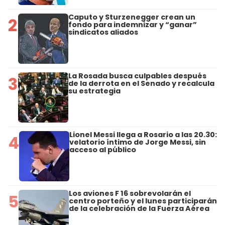
Caputo y Sturzenegger crean un
2
fondo para indemnizar y “ganar”
sindicatos aliados
La Rosada busca culpables después
3
de la derrota en el Senado y recalcula
su estrategia
Lionel Messi llega a Rosario a las 20.30:
4
velatorio íntimo de Jorge Messi, sin
acceso al público
Los aviones F 16 sobrevolarán el
5
centro porteño y el lunes participarán
de la celebración de la Fuerza Aérea