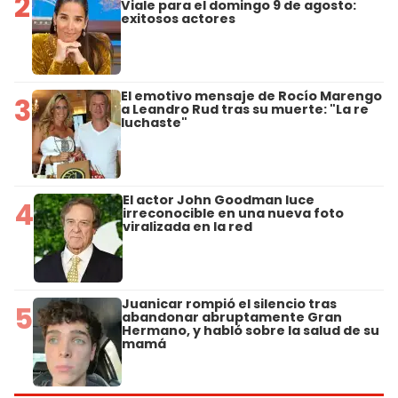
2
Viale para el domingo 9 de agosto:
exitosos actores
El emotivo mensaje de Rocío Marengo
3
a Leandro Rud tras su muerte: "La re
luchaste"
El actor John Goodman luce
4
irreconocible en una nueva foto
viralizada en la red
Juanicar rompió el silencio tras
5
abandonar abruptamente Gran
Hermano, y habló sobre la salud de su
mamá