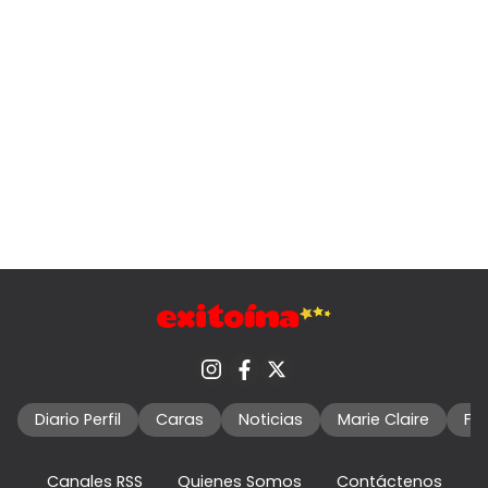
Diario Perfil
Caras
Noticias
Marie Claire
Fo
Canales RSS
Quienes Somos
Contáctenos