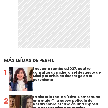
MÁS LEÍDAS DE PERFIL
Encuesta rumbo a 2027: cuatro
1
consultoras midieron el desgaste de
Milei y la crisis de liderazgo en el
peronismo
La historia real de "Elize: Sombras de
2
una mujer", la nueva película de
Netflix sobre el caso de una esposa
que descuartizó a su marido