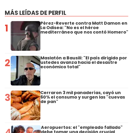
MÁS LEÍDAS DE PERFIL
Pérez-Reverte contra Matt Damon en
1
La Odisea: "No es el héroe
mediterráneo que nos contó Homero"
Maslatón a Bausili: "El país dirigido por
2
ustedes avanza hacia el desastre
económico total"
Cerraron 3 mil panaderías, cayó un
3
60% el consumo y surgen las "cuevas
de pan"
Aeropuertos: el "empleado fallado"
4
debe tomar una decisión crucial