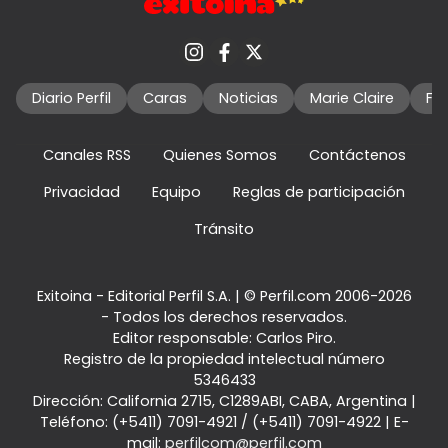
Diario Perfil
Caras
Noticias
Marie Claire
Fo
Canales RSS
Quienes Somos
Contáctenos
Privacidad
Equipo
Reglas de participación
Tránsito
Exitoina - Editorial Perfil S.A.
| © Perfil.com 2006-2026
- Todos los derechos reservados.
Editor responsable: Carlos Piro.
Registro de la propiedad intelectual número
5346433
Dirección:
California 2715
,
C1289ABI
,
CABA, Argentina
|
Teléfono:
(+5411) 7091-4921
/
(+5411) 7091-4922
| E-
mail:
perfilcom@perfil.com