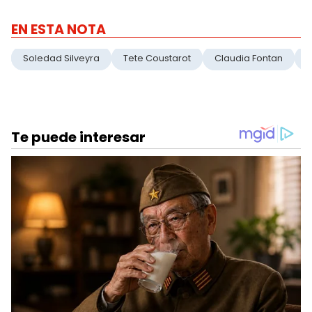
EN ESTA NOTA
Soledad Silveyra
Tete Coustarot
Claudia Fontan
G