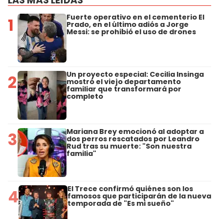
LAS MÁS LEÍDAS
Fuerte operativo en el cementerio El
1
Prado, en el último adiós a Jorge
Messi: se prohibió el uso de drones
Un proyecto especial: Cecilia Insinga
2
mostró el viejo departamento
familiar que transformará por
completo
Mariana Brey emocionó al adoptar a
3
dos perros rescatados por Leandro
Rud tras su muerte: "Son nuestra
familia"
El Trece confirmó quiénes son los
4
famosos que participarán de la nueva
temporada de "Es mi sueño"