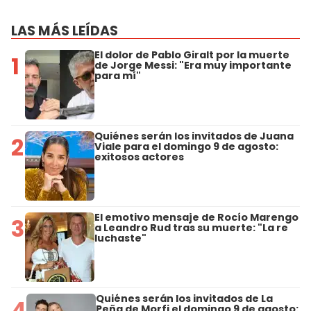
LAS MÁS LEÍDAS
El dolor de Pablo Giralt por la muerte
1
de Jorge Messi: "Era muy importante
para mí"
Quiénes serán los invitados de Juana
2
Viale para el domingo 9 de agosto:
exitosos actores
El emotivo mensaje de Rocío Marengo
3
a Leandro Rud tras su muerte: "La re
luchaste"
Quiénes serán los invitados de La
4
Peña de Morfi el domingo 9 de agosto: