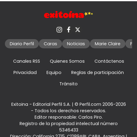
Diario Perfil
Caras
Noticias
Marie Claire
Fo
Canales RSS
Quienes Somos
Contáctenos
Privacidad
Equipo
Reglas de participación
Tránsito
Exitoina - Editorial Perfil S.A.
| © Perfil.com 2006-2026
- Todos los derechos reservados.
Editor responsable: Carlos Piro.
Registro de la propiedad intelectual número
5346433
Dirección:
California 2715
,
C1289ABI
,
CABA, Argentina
|