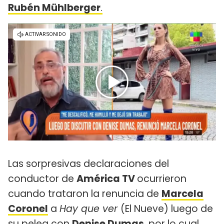
Rubén Mühlberger
.
Las sorpresivas declaraciones del
conductor de
América TV
ocurrieron
cuando trataron la renuncia de
Marcela
Coronel
a
Hay que ver
(El Nueve) luego de
su pelea con
Denise Dumas
, por lo cual