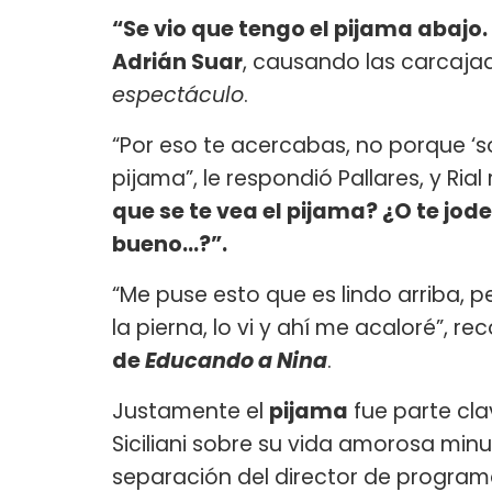
“Se vio que tengo el pijama abajo.
Adrián Suar
, causando las carcaja
espectáculo
.
“Por eso te acercabas, no porque ‘s
pijama”, le respondió Pallares, y R
que se te vea el pijama? ¿O te jo
bueno...?”.
“Me puse esto que es lindo arriba, p
la pierna, lo vi y ahí me acaloré”, 
de
Educando a Nina
.
Justamente el
pijama
fue parte cla
Siciliani sobre su vida amorosa mi
separación del director de programa