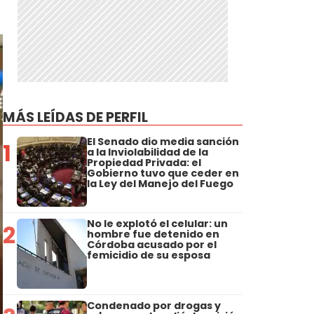
MÁS LEÍDAS DE PERFIL
El Senado dio media sanción
1
a la Inviolabilidad de la
Propiedad Privada: el
Gobierno tuvo que ceder en
la Ley del Manejo del Fuego
No le explotó el celular: un
2
hombre fue detenido en
Córdoba acusado por el
femicidio de su esposa
Condenado por drogas y