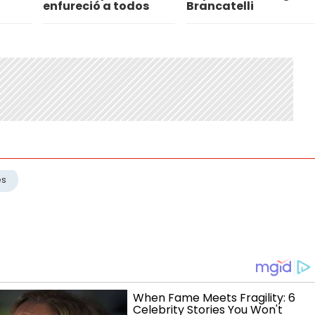
enfureció a todos
Brancatelli
es