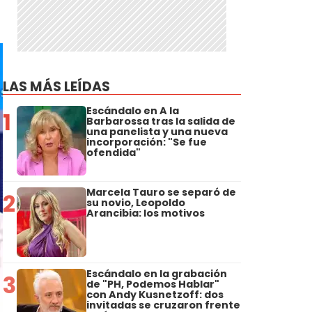
LAS MÁS LEÍDAS
Escándalo en A la
1
Barbarossa tras la salida de
una panelista y una nueva
incorporación: "Se fue
ofendida"
Marcela Tauro se separó de
2
su novio, Leopoldo
Arancibia: los motivos
Escándalo en la grabación
3
de "PH, Podemos Hablar"
con Andy Kusnetzoff: dos
invitadas se cruzaron frente