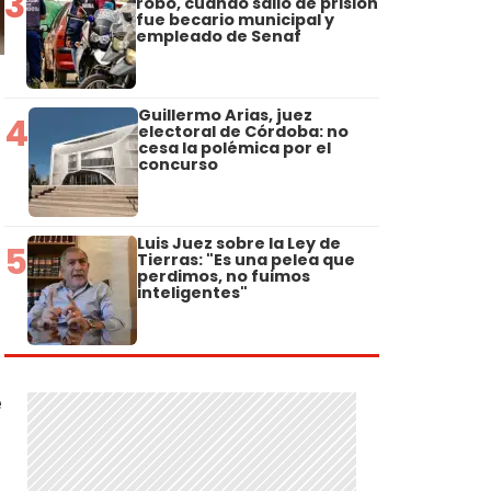
3
robo, cuando salió de prisión
fue becario municipal y
empleado de Senaf
Guillermo Arias, juez
4
electoral de Córdoba: no
cesa la polémica por el
concurso
Luis Juez sobre la Ley de
5
Tierras: "Es una pelea que
perdimos, no fuimos
inteligentes"
e