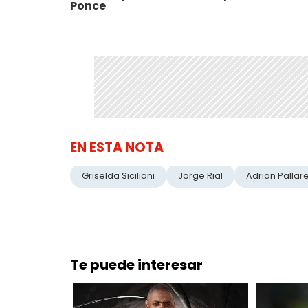
Ponce
EN ESTA NOTA
Griselda Siciliani
Jorge Rial
Adrian Pallar