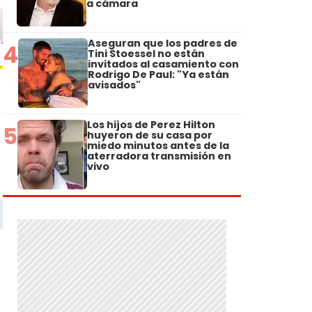
a cámara
Aseguran que los padres de
4
Tini Stoessel no están
invitados al casamiento con
Rodrigo De Paul: "Ya están
avisados"
Los hijos de Perez Hilton
5
huyeron de su casa por
miedo minutos antes de la
aterradora transmisión en
vivo