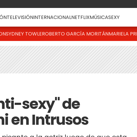
ÓN
TELEVISIÓN
INTERNACIONAL
NETFLIX
MÚSICA
SEXY
TON
SYDNEY TOWLE
ROBERTO GARCÍA MORITÁN
MARIELA PR
nti-sexy" de
ni en Intrusos