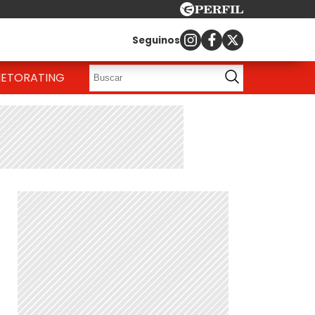
Seguinos
IETO
RATING