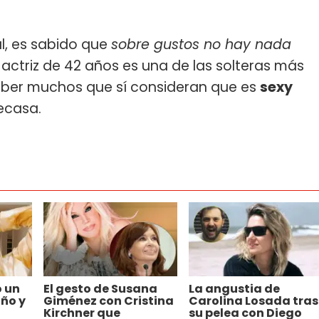
al, es sabido que
sobre gustos no hay nada
 actriz de 42 años es una de las solteras más
aber muchos que sí consideran que es
sexy
ecasa.
o un
El gesto de Susana
La angustia de
año y
Giménez con Cristina
Carolina Losada tras
Kirchner que
su pelea con Diego