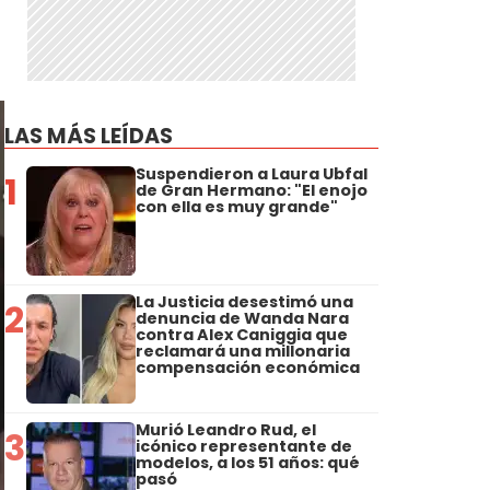
LAS MÁS LEÍDAS
Suspendieron a Laura Ubfal
1
de Gran Hermano: "El enojo
con ella es muy grande"
La Justicia desestimó una
2
denuncia de Wanda Nara
contra Alex Caniggia que
reclamará una millonaria
compensación económica
Murió Leandro Rud, el
3
icónico representante de
modelos, a los 51 años: qué
pasó