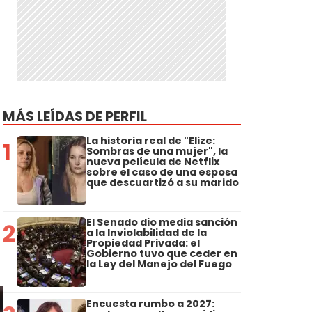
MÁS LEÍDAS DE PERFIL
La historia real de "Elize:
1
Sombras de una mujer", la
nueva película de Netflix
sobre el caso de una esposa
que descuartizó a su marido
El Senado dio media sanción
2
a la Inviolabilidad de la
Propiedad Privada: el
Gobierno tuvo que ceder en
la Ley del Manejo del Fuego
Encuesta rumbo a 2027: