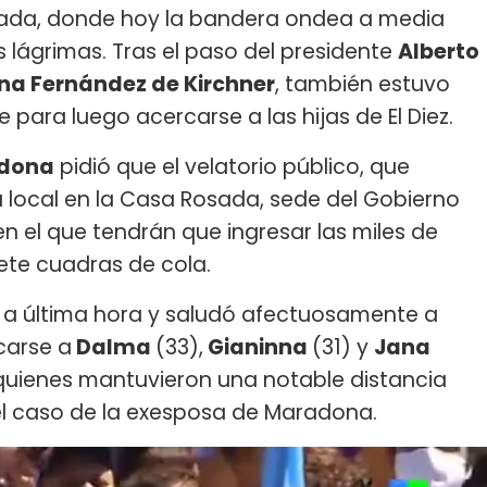
osada, donde hoy la bandera ondea a media
s lágrimas. Tras el paso del presidente
Alberto
ina Fernández de Kirchner
, también estuvo
 para luego acercarse a las hijas de El Diez.
adona
pidió que el velatorio público, que
 local en la Casa Rosada, sede del Gobierno
o en el que tendrán que ingresar las miles de
ete cuadras de cola.
ó a última hora y saludó afectuosamente a
carse a
Dalma
(33),
Gianinna
(31) y
Jana
, quienes mantuvieron una notable distancia
l caso de la exesposa de Maradona.