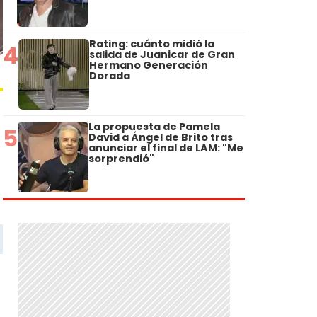
Rating: cuánto midió la
4
salida de Juanicar de Gran
Hermano Generación
Dorada
La propuesta de Pamela
5
David a Ángel de Brito tras
anunciar el final de LAM: "Me
sorprendió"