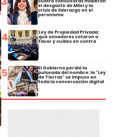
3
cuatro consultoras midieron
el desgaste de Milei y la
crisis de liderazgo en el
peronismo
Ley de Propiedad Privada:
4
qué senadores votaron a
favor y cuáles en contra
El Gobierno perdió la
5
pulseada del nombre: la "Ley
de Tierras" se impuso en
toda la conversación digital