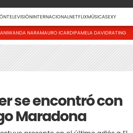
ÓN
TELEVISIÓN
INTERNACIONAL
NETFLIX
MÚSICA
SEXY
IANI
WANDA NARA
MAURO ICARDI
PAMELA DAVID
RATING
er se encontró con
iego Maradona