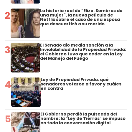
La historia real de "Elize: Sombras de
2
una mujer", la nueva película de
Netflix sobre el caso de una esposa
que descuartizó a su marido
El Senado dio media sanción a la
3
Inviolabilidad de la Propiedad Privada:
el Gobierno tuvo que ceder en la Ley
del Manejo del Fuego
Ley de Propiedad Privada: qué
4
senadores votaron a favor y cuáles
en contra
El Gobierno perdió la pulseada del
5
nombre: la "Ley de Tierras" se impuso
en toda la conversación digital