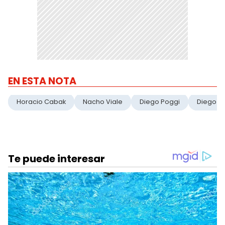
EN ESTA NOTA
Horacio Cabak
Nacho Viale
Diego Poggi
Diego M