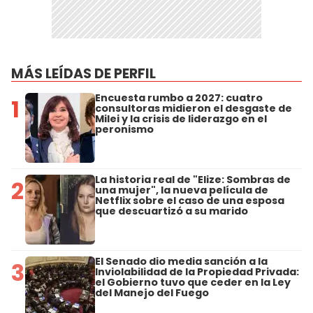
MÁS LEÍDAS DE PERFIL
Encuesta rumbo a 2027: cuatro
1
consultoras midieron el desgaste de
Milei y la crisis de liderazgo en el
peronismo
La historia real de "Elize: Sombras de
2
una mujer", la nueva película de
Netflix sobre el caso de una esposa
que descuartizó a su marido
El Senado dio media sanción a la
3
Inviolabilidad de la Propiedad Privada:
el Gobierno tuvo que ceder en la Ley
del Manejo del Fuego