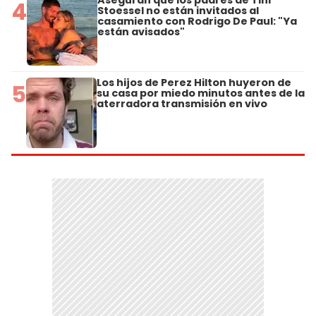
Aseguran que los padres de Tini
4
Stoessel no están invitados al
casamiento con Rodrigo De Paul: "Ya
están avisados"
Los hijos de Perez Hilton huyeron de
5
su casa por miedo minutos antes de la
aterradora transmisión en vivo