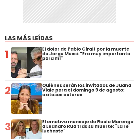
LAS MÁS LEÍDAS
El dolor de Pablo Giralt por la muerte
1
de Jorge Messi: "Era muy importante
para mí"
Quiénes serán los invitados de Juana
2
Viale para el domingo 9 de agosto:
exitosos actores
El emotivo mensaje de Rocío Marengo
3
a Leandro Rud tras su muerte: "La re
luchaste"