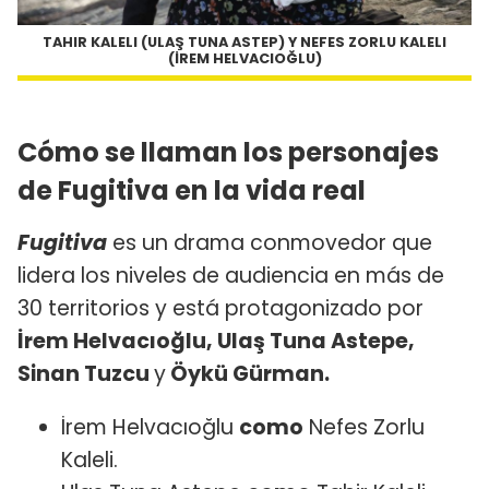
TAHIR KALELI (ULAŞ TUNA ASTEP) Y NEFES ZORLU KALELI
(İREM HELVACIOĞLU)
Cómo se llaman los personajes
de Fugitiva en la vida real
Fugitiva
es un drama conmovedor que
lidera los niveles de audiencia en más de
30 territorios y está protagonizado por
İrem Helvacıoğlu, Ulaş Tuna Astepe,
Sinan Tuzcu
y
Öykü Gürman.
İrem Helvacıoğlu
como
Nefes Zorlu
Kaleli.