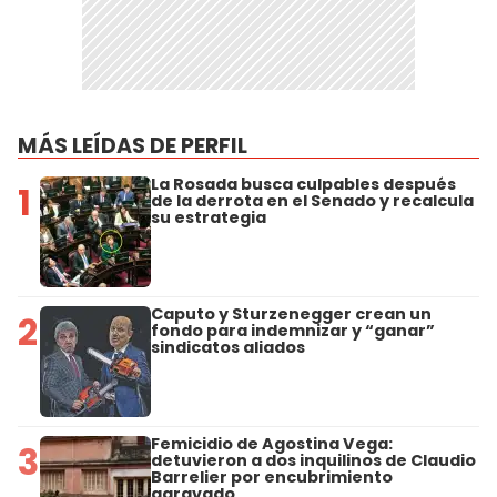
MÁS LEÍDAS DE PERFIL
La Rosada busca culpables después
1
de la derrota en el Senado y recalcula
su estrategia
Caputo y Sturzenegger crean un
2
fondo para indemnizar y “ganar”
sindicatos aliados
Femicidio de Agostina Vega:
3
detuvieron a dos inquilinos de Claudio
Barrelier por encubrimiento
agravado