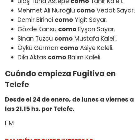
Ulaş Tuna Astepe
como
Tahir Kaleli.
Mehmet Ali Nuroğlu
como
Vedat Sayar.
Demir Birinci
como
Yigit Sayar.
Gözde Kansu
como
Eyşan Sayar.
Sinan Tuzcu
como
Mustafa Kaleli.
Öykü Gürman
como
Asiye Kaleli.
Dila Aktas
como
Balim Kaleli.
Cuándo empieza Fugitiva en
Telefe
Desde el 24 de enero, de lunes a viernes a
las 21.15 hs. por Telefe.
L.M