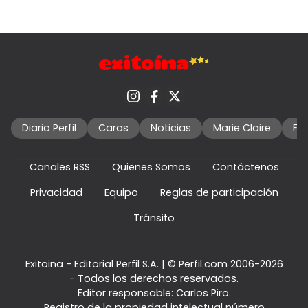
Diario Perfil
Caras
Noticias
Marie Claire
Fo
Canales RSS
Quienes Somos
Contáctenos
Privacidad
Equipo
Reglas de participación
Tránsito
Exitoina - Editorial Perfil S.A.
| © Perfil.com 2006-2026
- Todos los derechos reservados.
Editor responsable: Carlos Piro.
Registro de la propiedad intelectual número