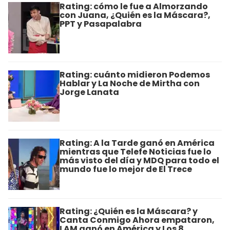
Rating: cómo le fue a Almorzando
con Juana, ¿Quién es la Máscara?,
PPT y Pasapalabra
Rating: cuánto midieron Podemos
Hablar y La Noche de Mirtha con
Jorge Lanata
Rating: A la Tarde ganó en América
mientras que Telefe Noticias fue lo
más visto del día y MDQ para todo el
mundo​ fue lo mejor de El Trece
Rating: ¿Quién es la Máscara? y
Canta Conmigo Ahora empataron,
LAM ganó en América y Los 8