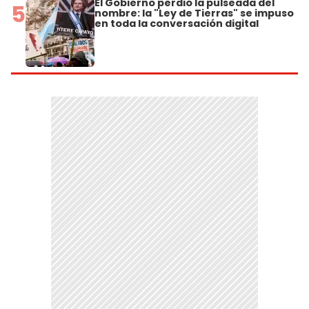
El Gobierno perdió la pulseada del
5
nombre: la "Ley de Tierras" se impuso
en toda la conversación digital