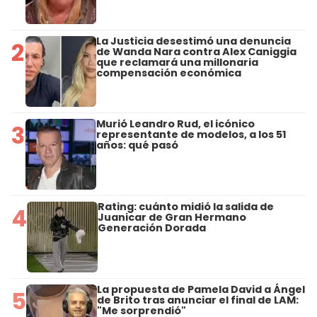
La Justicia desestimó una denuncia
2
de Wanda Nara contra Alex Caniggia
que reclamará una millonaria
compensación económica
Murió Leandro Rud, el icónico
3
representante de modelos, a los 51
años: qué pasó
Rating: cuánto midió la salida de
4
Juanicar de Gran Hermano
Generación Dorada
La propuesta de Pamela David a Ángel
5
de Brito tras anunciar el final de LAM:
"Me sorprendió"