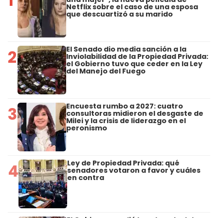
1
Netflix sobre el caso de una esposa
que descuartizó a su marido
El Senado dio media sanción a la
2
Inviolabilidad de la Propiedad Privada:
el Gobierno tuvo que ceder en la Ley
del Manejo del Fuego
Encuesta rumbo a 2027: cuatro
3
consultoras midieron el desgaste de
Milei y la crisis de liderazgo en el
peronismo
Ley de Propiedad Privada: qué
4
senadores votaron a favor y cuáles
en contra