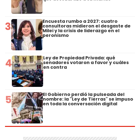
Encuesta rumbo a 2027: cuatro
3
consultoras midieron el desgaste de
Milei y la crisis de liderazgo en el
peronismo
Ley de Propiedad Privada: qué
4
senadores votaron a favor y cuáles
en contra
El Gobierno perdió la pulseada del
5
nombre: la "Ley de Tierras" se impuso
en toda la conversación digital