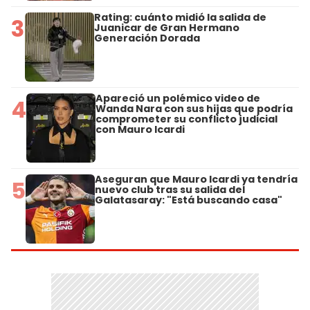
Rating: cuánto midió la salida de
3
Juanicar de Gran Hermano
Generación Dorada
Apareció un polémico video de
4
Wanda Nara con sus hijas que podría
comprometer su conflicto judicial
con Mauro Icardi
Aseguran que Mauro Icardi ya tendría
5
nuevo club tras su salida del
Galatasaray: "Está buscando casa"