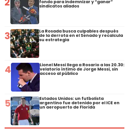
2
fondo para indemnizar y “ganar”
sindicatos aliados
La Rosada busca culpables después
3
de la derrota en el Senado y recalcula
su estrategia
Lionel Messi llega a Rosario a las 20.30:
4
velatorio íntimo de Jorge Messi, sin
acceso al público
Estados Unidos: un futbolista
5
argentino fue detenido por el ICE en
un aeropuerto de Florida