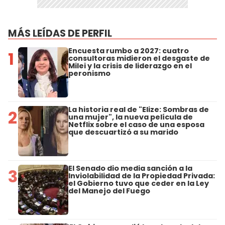
MÁS LEÍDAS DE PERFIL
Encuesta rumbo a 2027: cuatro
1
consultoras midieron el desgaste de
Milei y la crisis de liderazgo en el
peronismo
La historia real de "Elize: Sombras de
2
una mujer", la nueva película de
Netflix sobre el caso de una esposa
que descuartizó a su marido
El Senado dio media sanción a la
3
Inviolabilidad de la Propiedad Privada:
el Gobierno tuvo que ceder en la Ley
del Manejo del Fuego