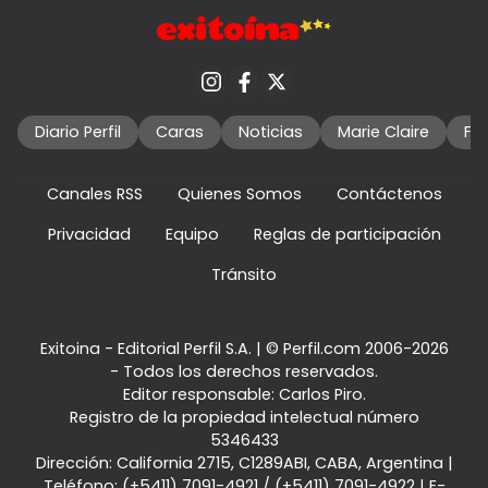
Diario Perfil
Caras
Noticias
Marie Claire
Fo
Canales RSS
Quienes Somos
Contáctenos
Privacidad
Equipo
Reglas de participación
Tránsito
Exitoina - Editorial Perfil S.A.
| © Perfil.com 2006-2026
- Todos los derechos reservados.
Editor responsable: Carlos Piro.
Registro de la propiedad intelectual número
5346433
Dirección:
California 2715
,
C1289ABI
,
CABA, Argentina
|
Teléfono:
(+5411) 7091-4921
/
(+5411) 7091-4922
| E-