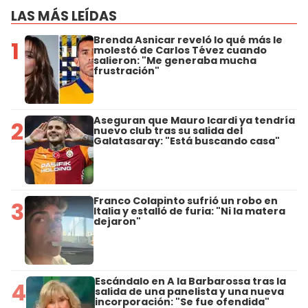
LAS MÁS LEÍDAS
Brenda Asnicar reveló lo qué más le
1
molestó de Carlos Tévez cuando
salieron: "Me generaba mucha
frustración"
Aseguran que Mauro Icardi ya tendría
2
nuevo club tras su salida del
Galatasaray: "Está buscando casa"
Franco Colapinto sufrió un robo en
3
Italia y estalló de furia: "Ni la matera
dejaron"
Escándalo en A la Barbarossa tras la
4
salida de una panelista y una nueva
incorporación: "Se fue ofendida"