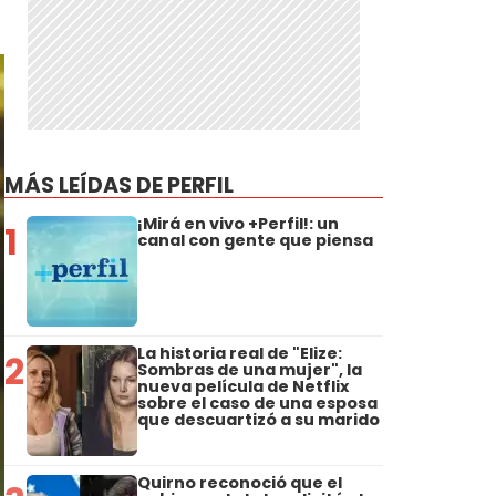
MÁS LEÍDAS DE PERFIL
¡Mirá en vivo +Perfil!: un
1
canal con gente que piensa
La historia real de "Elize:
2
Sombras de una mujer", la
nueva película de Netflix
sobre el caso de una esposa
que descuartizó a su marido
Quirno reconoció que el