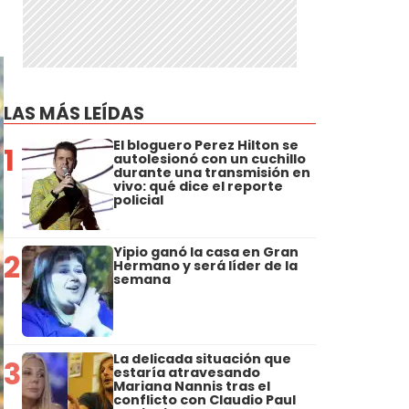
LAS MÁS LEÍDAS
El bloguero Perez Hilton se
1
autolesionó con un cuchillo
durante una transmisión en
vivo: qué dice el reporte
policial
Yipio ganó la casa en Gran
2
Hermano y será líder de la
semana
La delicada situación que
3
estaría atravesando
Mariana Nannis tras el
conflicto con Claudio Paul