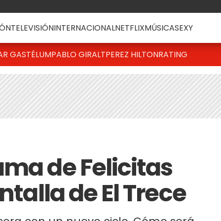
ÓN
TELEVISIÓN
INTERNACIONAL
NETFLIX
MÚSICA
SEXY
AR GASTÉLUM
PABLO GIRALT
PEREZ HILTON
RATING
ama de Felicitas
ntalla de El Trece