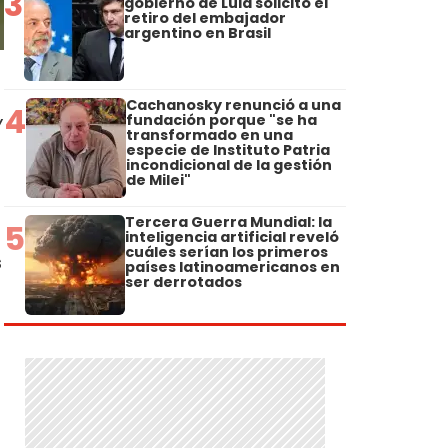
3
gobierno de Lula solicitó el
retiro del embajador
argentino en Brasil
Cachanosky renunció a una
4
fundación porque "se ha
Y
transformado en una
especie de Instituto Patria
incondicional de la gestión
de Milei"
Tercera Guerra Mundial: la
5
inteligencia artificial reveló
cuáles serían los primeros
s
países latinoamericanos en
ser derrotados