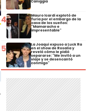
Caniggia
Mauro Icardi explotó de
4
furia por el embargo de la
casa de los sueños:
"Mamaracho e
impresentable"
La Joaqui expuso a Luck Ra
5
en el show de Rosalía y
reveló cómo le pidió
separarse: "Me invitó a un
viaje y se desencantó
conmigo"
,