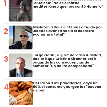
1
La Odisea: "No es el héroe
mediterráneo que nos contó Homero"
Maslatón a Bausili: "El país dirigido por
2
ustedes avanza hacia el desastre
económico total"
Jorge Gorini, el juez del caso Vialidad,
3
declaró que Cristina Kirchner está
pagando las consecuencias de
cometer "un delito comprobado"
Cerraron 3 mil panaderías, cayó un
4
60% el consumo y surgen las "cuevas
de pan"