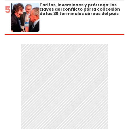
Tarifas, inversiones y prórroga: las
5
claves del conflicto por la concesión
de las 35 terminales aéreas del país