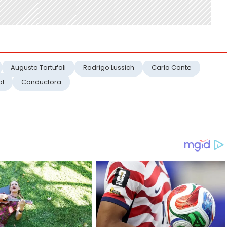
Augusto Tartufoli
Rodrigo Lussich
Carla Conte
al
Conductora