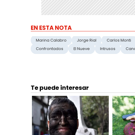
EN ESTA NOTA
Marina Calabro
Jorge Rial
Carlos Monti
Confrontados
El Nueve
Intrusos
Can