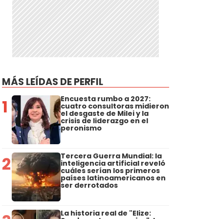
MÁS LEÍDAS DE PERFIL
Encuesta rumbo a 2027:
1
cuatro consultoras midieron
el desgaste de Milei y la
crisis de liderazgo en el
peronismo
Tercera Guerra Mundial: la
2
inteligencia artificial reveló
cuáles serían los primeros
países latinoamericanos en
ser derrotados
La historia real de "Elize: