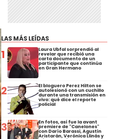
LAS MÁS LEÍDAS
Laura Ubfal sorprendió al
1
revelar que recibió una
carta documento de un
participante que continúa
en Gran Hermano
El bloguero Perez Hilton se
2
autolesionó con un cuchillo
durante una transmisión en
vivo: qué dice el reporte
policial
En fotos, así fue la avant
3
premiere de "Canelones"
con Darío Barassi, Agustín
Aristarán, Verónica Llinás y