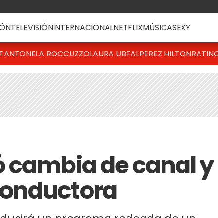
ÓN
TELEVISIÓN
INTERNACIONAL
NETFLIX
MÚSICA
SEXY
T
ANTONELA ROCCUZZO
LAURA UBFAL
PEREZ HILTON
RATIN
 cambia de canal y
conductora