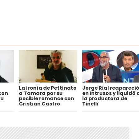
La ironía de Pettinato
Jorge Rial reapareci
con
a Tamara por su
en Intrusos y liquidó 
su
posible romance con
la productora de
Cristian Castro
Tinelli