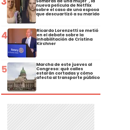
3
Sombras de una mujer", la
nueva película de Netflix
sobre el caso de una esposa
que descuartizó a su marido
Ricardo Lorenzetti se metió
4
en el debate sobre la
inhabilitación de Cristina
.
Kirchner
Marcha de este jueves al
5
Congreso: qué calles
estarán cortadas y cómo
afecta al transporte público