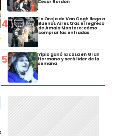
César Bordón
La Oreja de Van Gogh llega a
4
Buenos Aires tras el regreso
de Amaia Montero: cómo
comprar las entradas
Yipio ganó la casa en Gran
5
Hermano y será líder de la
semana
s