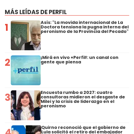
MÁS LEÍDAS DE PERFIL
Asís: "La movida internacional de La
1
Doctora tensiona la pugna interna del
peronismo de la Provincia del Pecado"
¡Mirá en vivo +Perfil!: un canal con
2
gente que piensa
Encuesta rumbo a 2027: cuatro
3
consultoras midieron el desgaste de
Milei y la crisis de liderazgo en el
peronismo
Quirno reconoció que el gobierno de
4
Lula solicitó el retiro del embajador