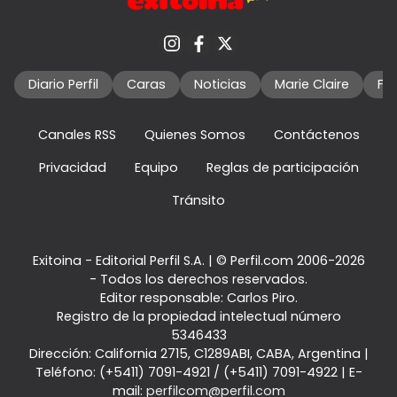
Diario Perfil
Caras
Noticias
Marie Claire
Fo
Canales RSS
Quienes Somos
Contáctenos
Privacidad
Equipo
Reglas de participación
Tránsito
Exitoina - Editorial Perfil S.A.
| © Perfil.com 2006-2026
- Todos los derechos reservados.
Editor responsable: Carlos Piro.
Registro de la propiedad intelectual número
5346433
Dirección:
California 2715
,
C1289ABI
,
CABA, Argentina
|
Teléfono:
(+5411) 7091-4921
/
(+5411) 7091-4922
| E-
mail:
perfilcom@perfil.com