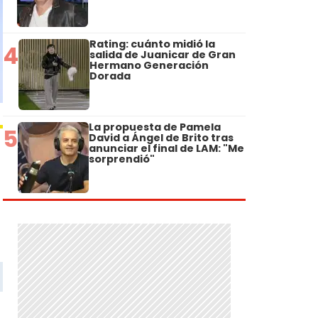
Rating: cuánto midió la
4
salida de Juanicar de Gran
Hermano Generación
Dorada
La propuesta de Pamela
5
David a Ángel de Brito tras
anunciar el final de LAM: "Me
sorprendió"