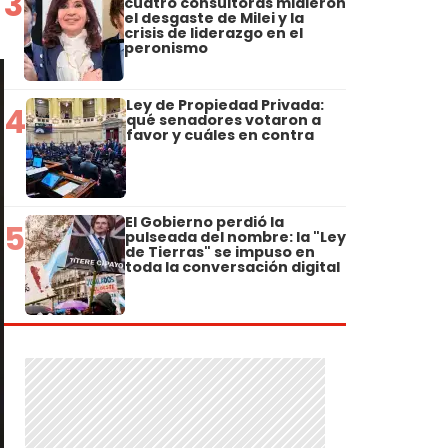
3
cuatro consultoras midieron
el desgaste de Milei y la
crisis de liderazgo en el
peronismo
Ley de Propiedad Privada:
4
qué senadores votaron a
favor y cuáles en contra
El Gobierno perdió la
5
pulseada del nombre: la "Ley
de Tierras" se impuso en
toda la conversación digital