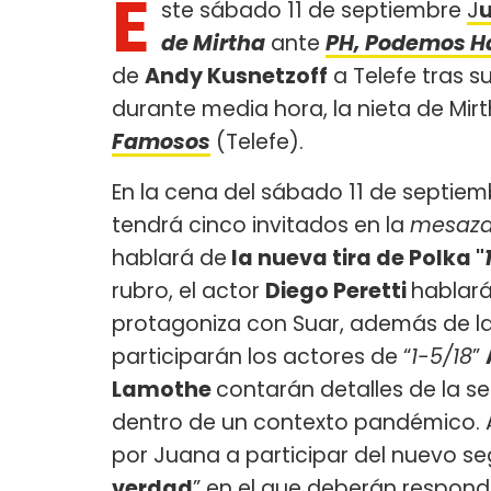
E
ste sábado 11 de septiembre
J
u
de Mirtha
ante
PH, Podemos H
de
Andy Kusnetzoff
a Telefe tras s
durante media hora, la nieta de Mi
Famosos
(Telefe).
En la cena del sábado 11 de septiemb
tendrá cinco invitados en la
mesaz
hablará de
la nueva tira de Polka "
rubro, el actor
Diego Peretti
hablará
protagoniza con Suar, además de la s
participarán los actores de “
1-5/18
”
Lamothe
contarán detalles de la s
dentro de un contexto pandémico. 
por Juana a participar del nuevo s
verdad
” en el que deberán respond