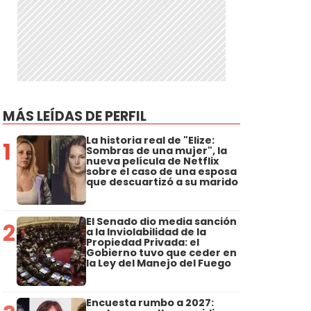
MÁS LEÍDAS DE PERFIL
La historia real de "Elize:
1
Sombras de una mujer", la
nueva película de Netflix
sobre el caso de una esposa
que descuartizó a su marido
El Senado dio media sanción
2
a la Inviolabilidad de la
Propiedad Privada: el
Gobierno tuvo que ceder en
la Ley del Manejo del Fuego
Encuesta rumbo a 2027: