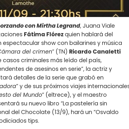
orzando con Mirtha Legrand
, Juana Viale
itaciones
Fátima Flórez
quien hablará del
 espectacular show con bailarines y música
Cámara del crimen
” (TN)
Ricardo Canaletti
e casos criminales más leído del país,
ndentes de asesinos en serie”, la actriz y
ará detalles de la serie que grabó en
gadora
” y de sus próximos viajes internacionale
esto del Mundo
” (eltrece), y el maestro
entará su nuevo libro “La pastelería sin
ional del Chocolate (13/9), hará un “Osvaldo
odiciados tips.