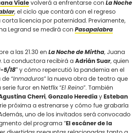
ana Viale
volverá a enfrentarse con
La Noche
ablar
, el ciclo que contará con el regreso
u corta licencia por paternidad. Previamente,
rtha Legrand se medirá con
Pasapalabra
re a las 21.30 en
La Noche de Mirtha
, Juana
a
. La conductora recibirá a
Adrián Suar
, quien
1-5/18
"
y cómo repercutió la pandemia en el
 de “
Inmaduros
” la nueva obra de teatro que
erie furor en Netflix “
El Reino
”. También
Agustina Cherri
,
Gonzalo Heredia
y
Esteban
erie próxima a estrenarse y cómo fue grabarla
Además, uno de los invitados será convocado
egmento del programa “
El escáner de la
er divertidas preguntas relacionadas tanto a