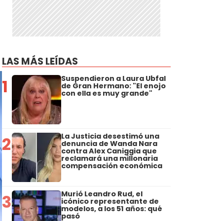
LAS MÁS LEÍDAS
Suspendieron a Laura Ubfal
1
de Gran Hermano: "El enojo
con ella es muy grande"
La Justicia desestimó una
2
denuncia de Wanda Nara
contra Alex Caniggia que
reclamará una millonaria
compensación económica
Murió Leandro Rud, el
3
icónico representante de
modelos, a los 51 años: qué
pasó