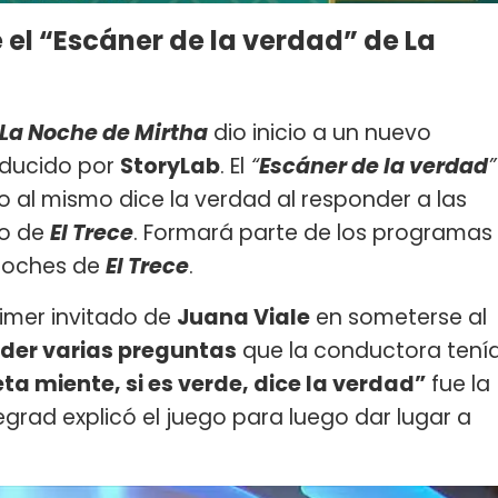
el “Escáner de la verdad” de La
La Noche de Mirtha
dio inicio a un nuevo
ducido por
StoryLab
. El
“
Escáner de la verdad
”
o al mismo dice la verdad al responder a las
lo de
El Trece
. Formará parte de los programas
 noches de
El Trece
.
rimer invitado de
Juana Viale
en someterse al
der varias preguntas
que la conductora tení
reta miente, si es verde, dice la verdad”
fue la
Legrad explicó el juego para luego dar lugar a