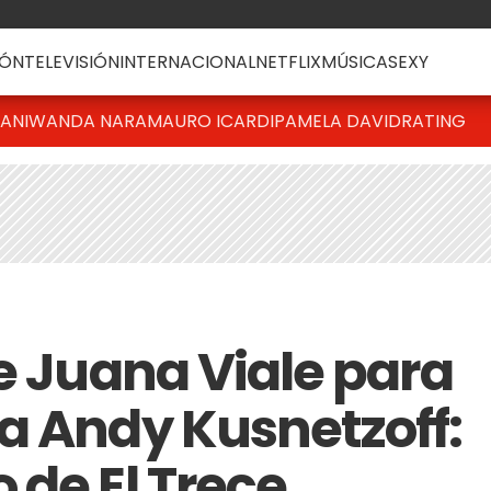
ÓN
TELEVISIÓN
INTERNACIONAL
NETFLIX
MÚSICA
SEXY
IANI
WANDA NARA
MAURO ICARDI
PAMELA DAVID
RATING
e Juana Viale para
a Andy Kusnetzoff:
 de El Trece