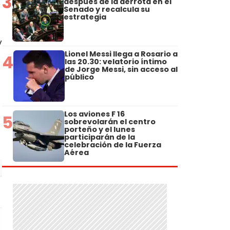
3
después de la derrota en el
Senado y recalcula su
estrategia
y
Lionel Messi llega a Rosario a
4
las 20.30: velatorio íntimo
de Jorge Messi, sin acceso al
público
Los aviones F 16
5
sobrevolarán el centro
porteño y el lunes
participarán de la
celebración de la Fuerza
Aérea