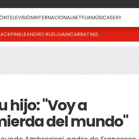
ÓN
TELEVISIÓN
INTERNACIONAL
NETFLIX
MÚSICA
SEXY
LACKPINK
LEANDRO RUD
JUANICAR
RATING
 hijo: "Voy a
 mierda del mundo"