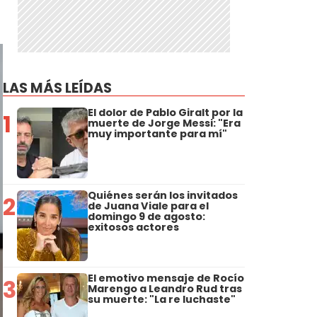
LAS MÁS LEÍDAS
El dolor de Pablo Giralt por la
1
muerte de Jorge Messi: "Era
muy importante para mí"
Quiénes serán los invitados
2
de Juana Viale para el
domingo 9 de agosto:
exitosos actores
El emotivo mensaje de Rocío
3
Marengo a Leandro Rud tras
su muerte: "La re luchaste"