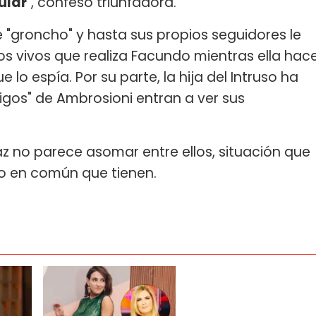
ular
", confesó triunfadora.
e "groncho" y hasta sus propios seguidores le
s vivos que realiza Facundo mientras ella hac
 lo espía. Por su parte, la hija del Intruso ha
igos" de Ambrosioni entran a ver sus
z no parece asomar entre ellos, situación que
ijo en común que tienen.