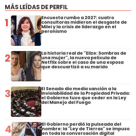
MÁS LEÍDAS DE PERFIL
Encuesta rumbo a 2027: cuatro
1
consultoras midieron el desgaste de
Milei y la crisis de liderazgo en el
peronismo
La historia real de "Elize: Sombras de
2
una mujer", la nueva película de
Netflix sobre el caso de una esposa
que descuartizó a su marido
El Senado dio media sanción a la
3
Inviolabilidad de la Propiedad Privada:
el Gobierno tuvo que ceder en la Ley
del Manejo del Fuego
El Gobierno perdió la pulseada del
4
nombre: la "Ley de Tierras" se impuso
en toda la conversación digital