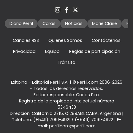
Diario Perfil
Caras
Noticias
Marie Claire
Fo
Canales RSS
Quienes Somos
Contáctenos
Privacidad
Equipo
Reglas de participación
Tránsito
Exitoina - Editorial Perfil S.A.
| © Perfil.com 2006-2026
- Todos los derechos reservados.
Editor responsable: Carlos Piro.
Registro de la propiedad intelectual número
5346433
Dirección:
California 2715
,
C1289ABI
,
CABA, Argentina
|
Teléfono:
(+5411) 7091-4921
/
(+5411) 7091-4922
| E-
mail:
perfilcom@perfil.com