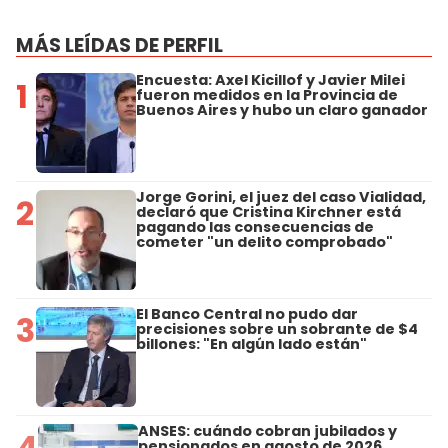
MÁS LEÍDAS DE PERFIL
Encuesta: Axel Kicillof y Javier Milei
1
fueron medidos en la Provincia de
Buenos Aires y hubo un claro ganador
Jorge Gorini, el juez del caso Vialidad,
2
declaró que Cristina Kirchner está
pagando las consecuencias de
cometer "un delito comprobado"
El Banco Central no pudo dar
3
precisiones sobre un sobrante de $4
billones: "En algún lado están"
ANSES: cuándo cobran jubilados y
4
pensionados en agosto de 2026,