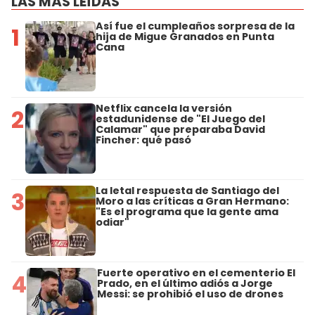
LAS MÁS LEÍDAS
Así fue el cumpleaños sorpresa de la
1
hija de Migue Granados en Punta
Cana
Netflix cancela la versión
2
estadunidense de "El Juego del
Calamar" que preparaba David
Fincher: qué pasó
La letal respuesta de Santiago del
3
Moro a las críticas a Gran Hermano:
"Es el programa que la gente ama
odiar"
Fuerte operativo en el cementerio El
4
Prado, en el último adiós a Jorge
Messi: se prohibió el uso de drones