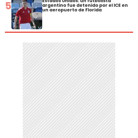
Estados Unidos: un futbolista
5
argentino fue detenido por el ICE en
un aeropuerto de Florida