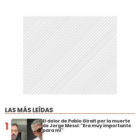
LAS MÁS LEÍDAS
El dolor de Pablo Giralt por la muerte
1
de Jorge Messi: "Era muy importante
para mí"