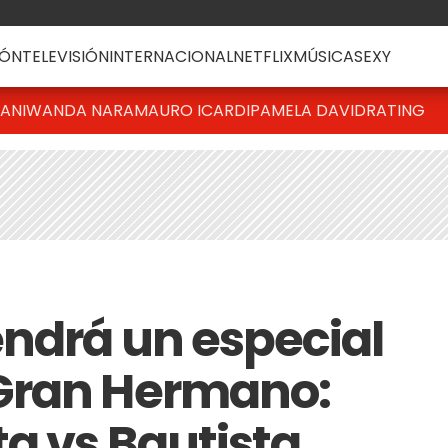
ÓN
TELEVISIÓN
INTERNACIONAL
NETFLIX
MÚSICA
SEXY
IANI
WANDA NARA
MAURO ICARDI
PAMELA DAVID
RATING
ndrá un especial
Gran Hermano:
ta vs Bautista