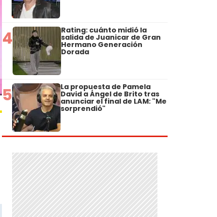
Rating: cuánto midió la
4
salida de Juanicar de Gran
Hermano Generación
Dorada
La propuesta de Pamela
5
David a Ángel de Brito tras
anunciar el final de LAM: "Me
sorprendió"