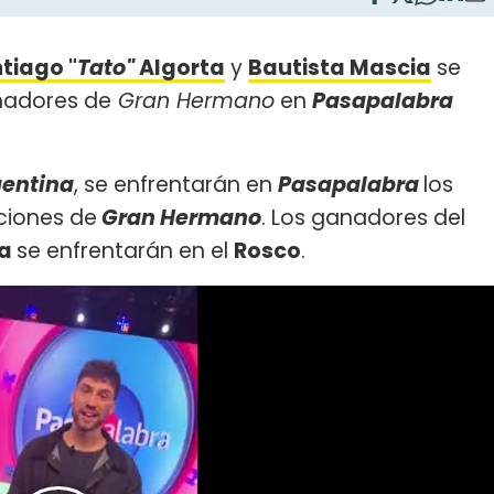
tiago "
Tato"
Algorta
y
Bautista Mascia
se
nadores de
Gran Hermano
en
Pasapalabra
gentina
, se enfrentarán en
Pasapalabra
los
iciones de
Gran Hermano
. Los ganadores del
ia
se enfrentarán en el
Rosco
.