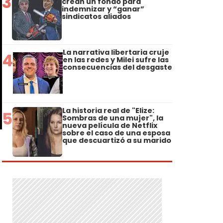
3
crean un fondo para
indemnizar y “ganar”
sindicatos aliados
La narrativa libertaria cruje
4
en las redes y Milei sufre las
consecuencias del desgaste
La historia real de "Elize:
5
Sombras de una mujer", la
nueva película de Netflix
sobre el caso de una esposa
que descuartizó a su marido