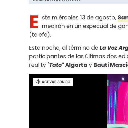
E
ste miércoles 13 de agosto,
San
medirán en un especual de ga
(telefe).
Esta noche, al término de
La Voz Ar
participantes de las últimas dos ed
reality "
Tato
" Algorta
y
Bauti Masc