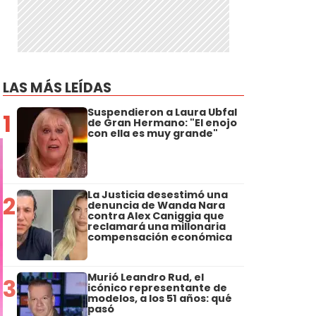
LAS MÁS LEÍDAS
Suspendieron a Laura Ubfal
1
de Gran Hermano: "El enojo
con ella es muy grande"
La Justicia desestimó una
2
denuncia de Wanda Nara
contra Alex Caniggia que
reclamará una millonaria
compensación económica
Murió Leandro Rud, el
3
icónico representante de
modelos, a los 51 años: qué
pasó