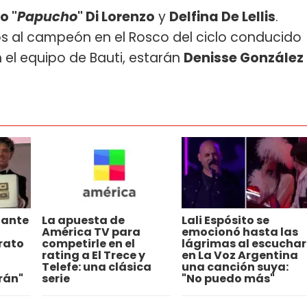
o "
Papucho
" Di Lorenzo
y
Delfina De Lellis
.
s al campeón en el Rosco del ciclo conducido
n el equipo de Bauti, estarán
Denisse González
jante
La apuesta de
Lali Espósito se
América TV para
emocionó hasta las
rato
competirle en el
lágrimas al escuchar
rating a El Trece y
en La Voz Argentina
Telefe: una clásica
una canción suya:
rán"
serie
"No puedo más"