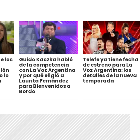
e los
Guido Kaczka habló
Telefe ya tiene fecha
de la competencia
de estreno para La
llón
con La Voz Argentina
Voz Argentina: los
 lo
y por qué eligió a
detalles de la nueva
a
Laurita Fernández
temporada
para Bienvenidos a
Bordo