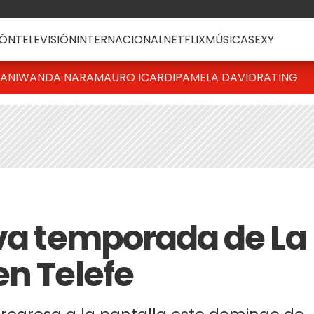
ÓN
TELEVISIÓN
INTERNACIONAL
NETFLIX
MÚSICA
SEXY
IANI
WANDA NARA
MAURO ICARDI
PAMELA DAVID
RATING
eva temporada de La
en Telefe