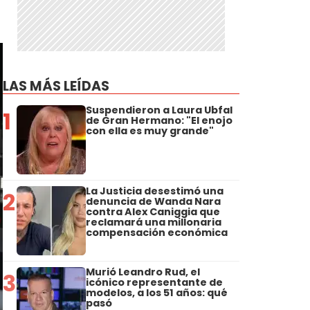
LAS MÁS LEÍDAS
Suspendieron a Laura Ubfal
1
de Gran Hermano: "El enojo
con ella es muy grande"
La Justicia desestimó una
2
denuncia de Wanda Nara
contra Alex Caniggia que
reclamará una millonaria
compensación económica
Murió Leandro Rud, el
3
icónico representante de
modelos, a los 51 años: qué
pasó