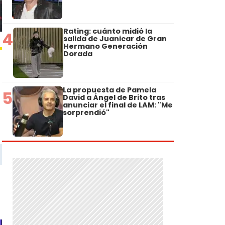
Rating: cuánto midió la
4
salida de Juanicar de Gran
Hermano Generación
Dorada
La propuesta de Pamela
5
David a Ángel de Brito tras
anunciar el final de LAM: "Me
sorprendió"