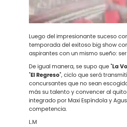
Luego del impresionante suceso co
temporada del exitoso big show con
aspirantes con un mismo sueño: ser 
De igual manera, se supo que "
La V
"
El Regreso
", ciclo que será transmi
concursantes que no sean escogido
más su talento y convencer al quit
integrado por Maxi Espíndola y Agust
competencia.
L.M