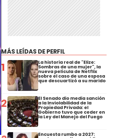
MÁS LEÍDAS DE PERFIL
La historia real de "Elize:
1
Sombras de una mujer", la
nueva película de Netflix
sobre el caso de una esposa
que descuartizó a su marido
El Senado dio media sanción
2
a la Inviolabilidad de la
Propiedad Privada: el
Gobierno tuvo que ceder en
la Ley del Manejo del Fuego
Encuesta rumbo a 2027: