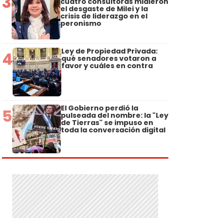
3
cuatro consultoras midieron
el desgaste de Milei y la
crisis de liderazgo en el
peronismo
Ley de Propiedad Privada:
4
qué senadores votaron a
favor y cuáles en contra
El Gobierno perdió la
5
pulseada del nombre: la "Ley
de Tierras" se impuso en
toda la conversación digital