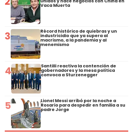
2
Unidos y hace negocios con China en
Vaca Muerta
Récord histórico de quiebras y un
3
industricidio que ya supera al
macrismo, a la pandemia y al
menemismo
Santilli reactiva la contención de
4
gobernadores y la mesa política
convoca a Sturzenegger
Lionel Messi arribó por la noche a
5
Rosario para despedir en familia a su
padre Jorge