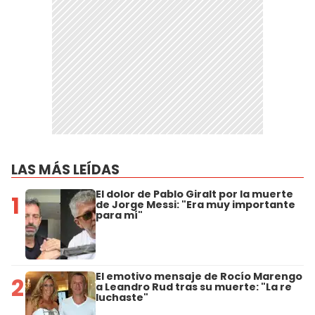
LAS MÁS LEÍDAS
El dolor de Pablo Giralt por la muerte
1
de Jorge Messi: "Era muy importante
para mí"
El emotivo mensaje de Rocío Marengo
2
a Leandro Rud tras su muerte: "La re
luchaste"