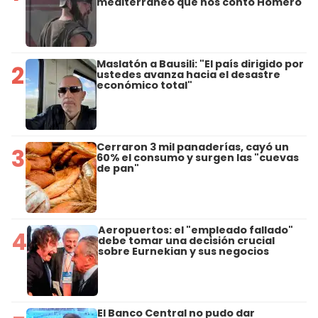
mediterráneo que nos contó Homero"
Maslatón a Bausili: "El país dirigido por
2
ustedes avanza hacia el desastre
económico total"
Cerraron 3 mil panaderías, cayó un
3
60% el consumo y surgen las "cuevas
de pan"
Aeropuertos: el "empleado fallado"
4
debe tomar una decisión crucial
sobre Eurnekian y sus negocios
El Banco Central no pudo dar