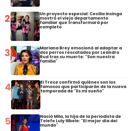
Un proyecto especial: Cecilia Insinga
2
mostró el viejo departamento
familiar que transformará por
completo
Mariana Brey emocionó al adoptar a
3
dos perros rescatados por Leandro
Rud tras su muerte: "Son nuestra
familia"
El Trece confirmó quiénes son los
4
famosos que participarán de la nueva
temporada de "Es mi sueño"
Nació Mila, la hija de la periodista de
5
Telefe Luly Illbele: "El mejor día del
mundo"