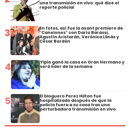
una transmisión en vivo: qué dice el
reporte policial
En fotos, así fue la avant premiere de
3
"Canelones" con Darío Barassi,
Agustín Aristarán, Verónica Llinás y
César Bordón
Yipio ganó la casa en Gran Hermano y
4
será líder de la semana
El bloguero Perez Hilton fue
5
hospitalizado después de que la
policía fuera a su casa tras una
perturbadora transmisión en vivo