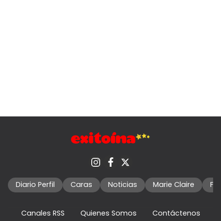
Diario Perfil
Caras
Noticias
Marie Claire
Fo
Canales RSS
Quienes Somos
Contáctenos