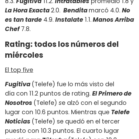
8.3.
Fugitiva
11.2.
Intratables
promedio 1.8 y
La Hora Exacta
2.0.
Bendita
marcó 4.0.
No
es tan tarde
4.9.
Instalate
1.1.
Manos Arriba
Chef
7.8.
Rating: todos los números del
miércoles
El top five
Fugitiva
(Telefe) fue lo más visto del
día con 11.2 puntos de rating.
El Primero de
Nosotros
(Telefe)
s
e alzó con el segundo
lugar con 10.6 puntos. Mientras que
Telefe
Noticias
(Telefe) se quedó en el tercer
puesto con 10.3 puntos. El cuarto lugar