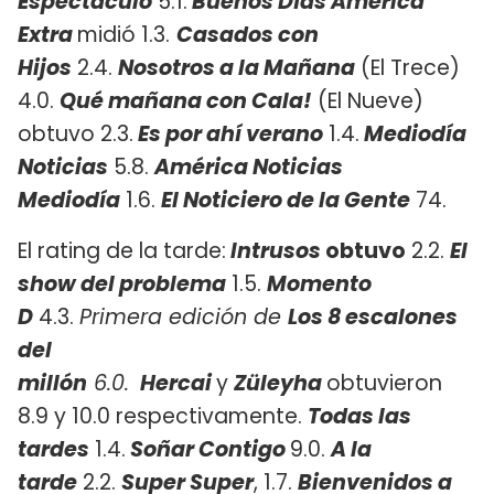
Espectáculo
5.1.
Buenos Días América
Extra
midió 1.3.
Casados con
Hijos
2.4.
Nosotros a la Mañana
(El Trece)
4.0.
Qué mañana con Cala!
(El Nueve)
obtuvo 2.3.
Es por ahí verano
1.4.
Mediodía
Noticias
5.8.
América Noticias
Mediodía
1.6.
El Noticiero de la Gente
74.
El rating de la tarde:
Intrusos
obtuvo
2.2.
El
show del problema
1.5.
Momento
D
4.3.
Primera edición de
Los 8 escalones
del
millón
6.0.
Hercai
y
Züleyha
obtuvieron
8.9 y 10.0 respectivamente.
Todas las
tardes
1.4.
Soñar Contigo
9.0.
A la
tarde
2.2.
Super Super
, 1.7.
Bienvenidos a