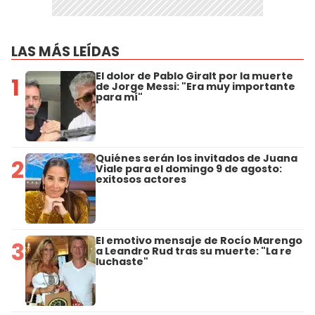
LAS MÁS LEÍDAS
El dolor de Pablo Giralt por la muerte
1
de Jorge Messi: "Era muy importante
para mí"
Quiénes serán los invitados de Juana
2
Viale para el domingo 9 de agosto:
exitosos actores
El emotivo mensaje de Rocío Marengo
3
a Leandro Rud tras su muerte: "La re
luchaste"