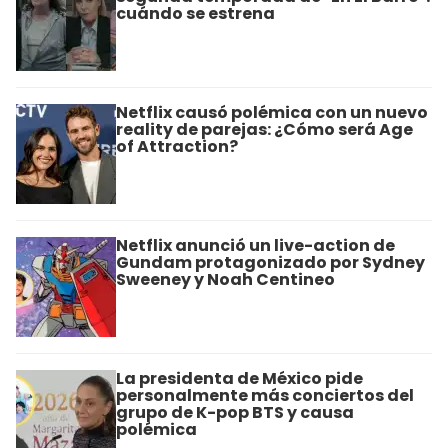
cuándo se estrena
Netflix causó polémica con un nuevo
reality de parejas: ¿Cómo será Age
of Attraction?
Netflix anunció un live-action de
Gundam protagonizado por Sydney
Sweeney y Noah Centineo
La presidenta de México pide
personalmente más conciertos del
grupo de K-pop BTS y causa
polémica