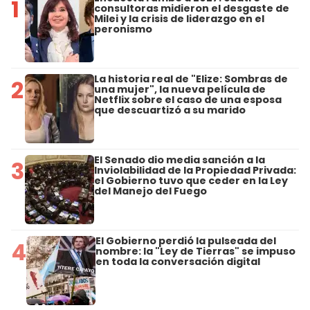
1
consultoras midieron el desgaste de
Milei y la crisis de liderazgo en el
peronismo
La historia real de "Elize: Sombras de
2
una mujer", la nueva película de
Netflix sobre el caso de una esposa
que descuartizó a su marido
El Senado dio media sanción a la
3
Inviolabilidad de la Propiedad Privada:
el Gobierno tuvo que ceder en la Ley
del Manejo del Fuego
El Gobierno perdió la pulseada del
4
nombre: la "Ley de Tierras" se impuso
en toda la conversación digital