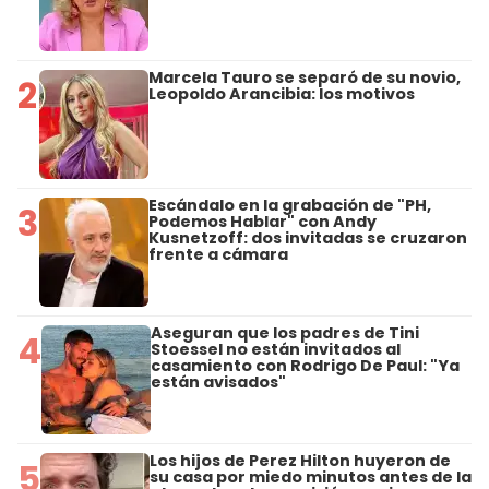
Marcela Tauro se separó de su novio,
2
Leopoldo Arancibia: los motivos
Escándalo en la grabación de "PH,
3
Podemos Hablar" con Andy
Kusnetzoff: dos invitadas se cruzaron
frente a cámara
Aseguran que los padres de Tini
4
Stoessel no están invitados al
casamiento con Rodrigo De Paul: "Ya
están avisados"
Los hijos de Perez Hilton huyeron de
5
su casa por miedo minutos antes de la