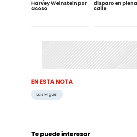
Harvey Weinstein por
disparo en plen
acoso
calle
EN ESTA NOTA
Luis Miguel