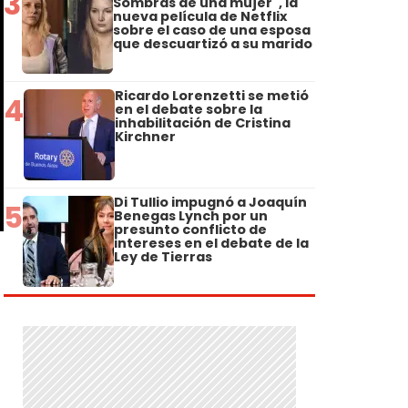
3
Sombras de una mujer", la
nueva película de Netflix
sobre el caso de una esposa
que descuartizó a su marido
Ricardo Lorenzetti se metió
4
en el debate sobre la
inhabilitación de Cristina
Kirchner
Di Tullio impugnó a Joaquín
5
Benegas Lynch por un
presunto conflicto de
intereses en el debate de la
Ley de Tierras