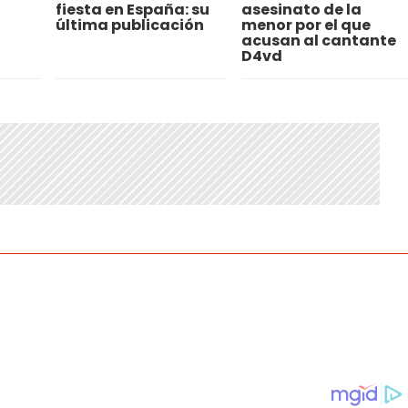
a
fiesta en España: su
asesinato de la
última publicación
menor por el que
acusan al cantante
D4vd