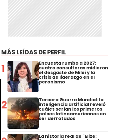
MÁS LEÍDAS DE PERFIL
Encuesta rumbo a 2027:
1
cuatro consultoras midieron
el desgaste de Milei y la
crisis de liderazgo en el
peronismo
Tercera Guerra Mundial: la
2
inteligencia artificial reveló
cuáles serían los primeros
países latinoamericanos en
ser derrotados
La historia real de "Elize: