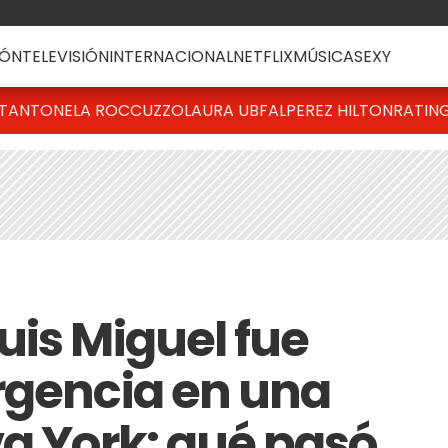
ÓN
TELEVISIÓN
INTERNACIONAL
NETFLIX
MÚSICA
SEXY
T
ANTONELA ROCCUZZO
LAURA UBFAL
PEREZ HILTON
RATIN
uis Miguel fue
rgencia en una
va York: qué pasó