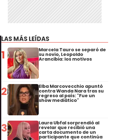
LAS MÁS LEÍDAS
Marcela Tauro se separó de
1
su novio, Leopoldo
Arancibia: los motivos
Elba Marcovecchio apuntó
2
contra Wanda Nara tras su
regreso al país: "Fue un
show mediático"
Laura Ubfal sorprendió al
3
revelar que recibió una
carta documento de un
participante que continúa