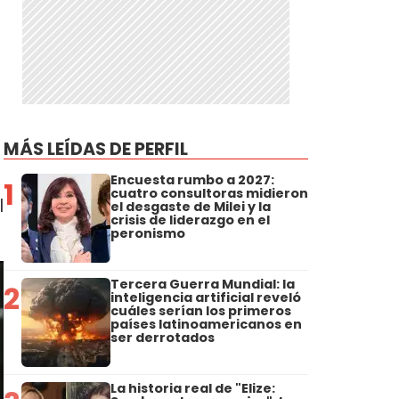
MÁS LEÍDAS DE PERFIL
Encuesta rumbo a 2027:
1
cuatro consultoras midieron
l
el desgaste de Milei y la
crisis de liderazgo en el
peronismo
Tercera Guerra Mundial: la
2
inteligencia artificial reveló
cuáles serían los primeros
países latinoamericanos en
ser derrotados
La historia real de "Elize: