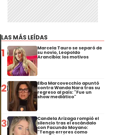
LAS MÁS LEÍDAS
Marcela Tauro se separó de
1
su novio, Leopoldo
Arancibia: los motivos
Elba Marcovecchio apuntó
2
contra Wanda Nara tras su
regreso al país: "Fue un
show mediático"
Candela Arizaga rompió el
3
silencio tras el escándalo
con Facundo Moyano:
"Tengo errores como