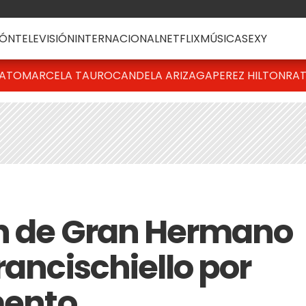
ÓN
TELEVISIÓN
INTERNACIONAL
NETFLIX
MÚSICA
SEXY
BATO
MARCELA TAURO
CANDELA ARIZAGA
PEREZ HILTON
RAT
ón de Gran Hermano
rancischiello por
mento