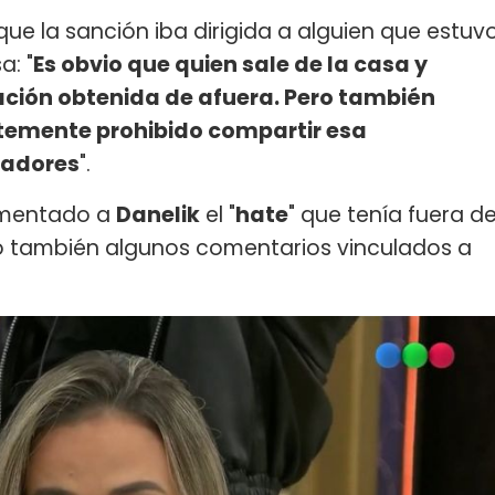
que la sanción iba dirigida a alguien que estuv
a: "
Es obvio que quien sale de la casa y
ación obtenida de afuera. Pero también
temente prohibido compartir esa
ugadores
".
comentado a
Danelik
el "
hate
" que tenía fuera d
o también algunos comentarios vinculados a