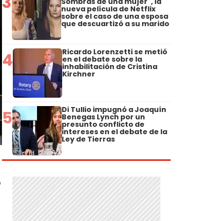
3
Sombras de una mujer", la
nueva película de Netflix
sobre el caso de una esposa
que descuartizó a su marido
Ricardo Lorenzetti se metió
4
en el debate sobre la
inhabilitación de Cristina
Kirchner
Di Tullio impugnó a Joaquín
5
Benegas Lynch por un
presunto conflicto de
intereses en el debate de la
Ley de Tierras
o