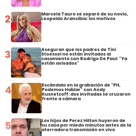
Marcela Tauro se separó de su novio,
2
Leopoldo Arancibia: los motivos
Aseguran que los padres de Tini
3
Stoessel no están invitados al
casamiento con Rodrigo De Paul: "Ya
están avisados"
Escándalo en la grabación de "PH,
4
Podemos Hablar" con Andy
Kusnetzoff: dos invitadas se cruzaron
frente a cámara
Los hijos de Perez Hilton huyeron de
5
su casa por miedo minutos antes de la
aterradora transmisión en vivo