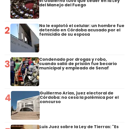
el Gobierno tuvo que ceder en la Ley
del Manejo del Fuego
No le explotó el celular: un hombre fue
2
detenido en Córdoba acusado por el
femicidio de su esposa
Condenado por drogas y robo,
3
cuando salió de prisión fue becario
municipal y empleado de Senaf
Guillermo Arias, juez electoral de
4
Córdoba: no cesa la polémica por el
concurso
Luis Juez sobre la Ley de Tierras: "Es