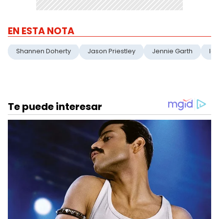
EN ESTA NOTA
Shannen Doherty
Jason Priestley
Jennie Garth
Ian