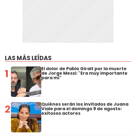
LAS MÁS LEÍDAS
El dolor de Pablo Giralt por la muerte
1
de Jorge Messi: "Era muy importante
para mí"
Quiénes serán los invitados de Juana
2
Viale para el domingo 9 de agosto:
exitosos actores