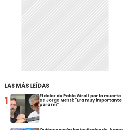
LAS MÁS LEÍDAS
El dolor de Pablo Giralt por la muerte
1
de Jorge Messi: "Era muy importante
para mí"
Quiénes serán los invitados de Juana