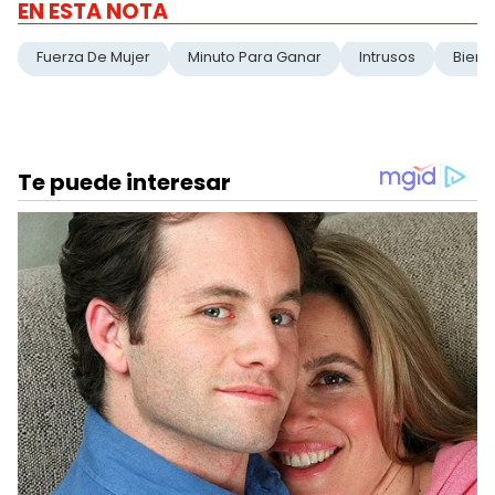
EN ESTA NOTA
Fuerza De Mujer
Minuto Para Ganar
Intrusos
Bienv