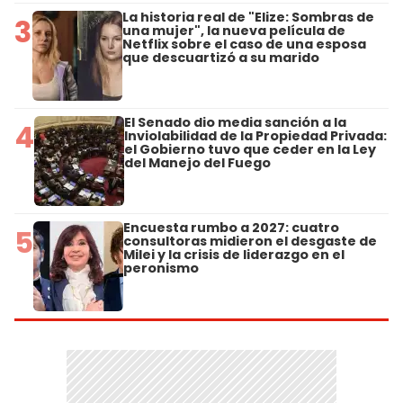
La historia real de "Elize: Sombras de
3
una mujer", la nueva película de
Netflix sobre el caso de una esposa
que descuartizó a su marido
El Senado dio media sanción a la
4
Inviolabilidad de la Propiedad Privada:
el Gobierno tuvo que ceder en la Ley
del Manejo del Fuego
Encuesta rumbo a 2027: cuatro
5
consultoras midieron el desgaste de
Milei y la crisis de liderazgo en el
peronismo