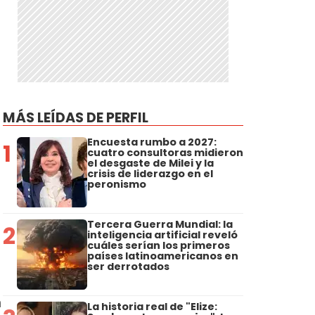
MÁS LEÍDAS DE PERFIL
Encuesta rumbo a 2027:
1
cuatro consultoras midieron
el desgaste de Milei y la
crisis de liderazgo en el
peronismo
Tercera Guerra Mundial: la
2
inteligencia artificial reveló
cuáles serían los primeros
países latinoamericanos en
ser derrotados
n
La historia real de "Elize: