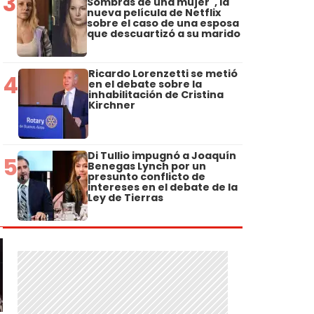
3
Sombras de una mujer", la
nueva película de Netflix
sobre el caso de una esposa
que descuartizó a su marido
Ricardo Lorenzetti se metió
4
en el debate sobre la
inhabilitación de Cristina
Kirchner
Di Tullio impugnó a Joaquín
5
Benegas Lynch por un
presunto conflicto de
intereses en el debate de la
Ley de Tierras