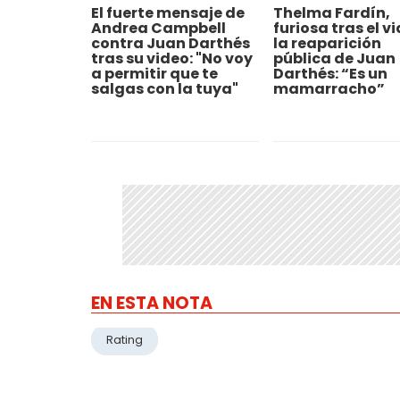
El fuerte mensaje de
Thelma Fardín,
Andrea Campbell
furiosa tras el v
contra Juan Darthés
la reaparición
tras su video: "No voy
pública de Juan
a permitir que te
Darthés: “Es un
salgas con la tuya"
mamarracho”
EN ESTA NOTA
Rating