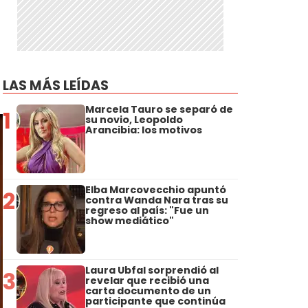
LAS MÁS LEÍDAS
Marcela Tauro se separó de
1
su novio, Leopoldo
Arancibia: los motivos
Elba Marcovecchio apuntó
2
contra Wanda Nara tras su
regreso al país: "Fue un
show mediático"
Laura Ubfal sorprendió al
3
revelar que recibió una
carta documento de un
participante que continúa