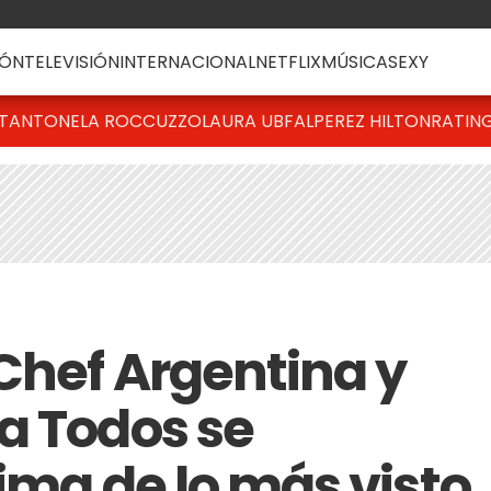
ÓN
TELEVISIÓN
INTERNACIONAL
NETFLIX
MÚSICA
SEXY
T
ANTONELA ROCCUZZO
LAURA UBFAL
PEREZ HILTON
RATIN
Chef Argentina y
a Todos se
ima de lo más visto