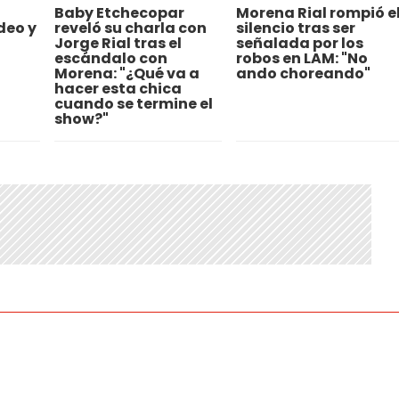
Baby Etchecopar
Morena Rial rompió e
ideo y
reveló su charla con
silencio tras ser
Jorge Rial tras el
señalada por los
escándalo con
robos en LAM: "No
Morena: "¿Qué va a
ando choreando"
hacer esta chica
cuando se termine el
show?"