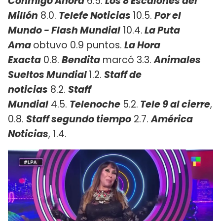
Conmigo Ahora
6.5.
Los 8 Escalones del
Millón
8.0.
Telefe Noticias
10.5.
Por el
Mundo - Flash Mundial
10.4.
La Puta
Ama
obtuvo 0.9 puntos.
La Hora
Exacta
0.8.
Bendita
marcó 3.3.
Animales
Sueltos Mundial
1.2.
Staff de
noticias
8.2.
Staff
Mundial
4.5.
Telenoche
5.2.
Tele 9 al cierre
,
0.8.
Staff segundo tiempo
2.7.
América
Noticias
, 1.4.