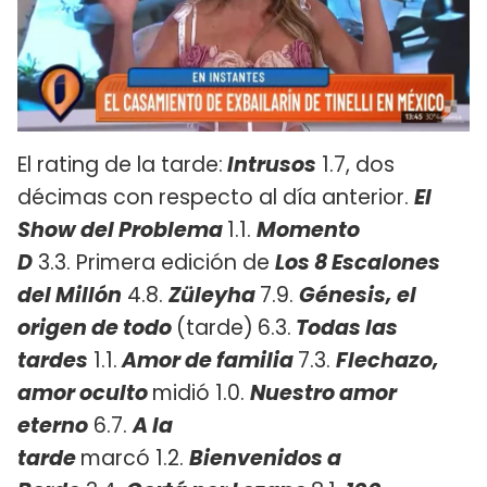
El rating de la tarde:
Intrusos
1.7, dos
décimas con respecto al día anterior.
El
Show del Problema
1.1.
Momento
D
3.3. Primera edición de
Los 8 Escalones
del Millón
4.8.
Züleyha
7.9.
Génesis, el
origen de todo
(tarde)
6.3.
Todas las
tardes
1.1.
Amor de familia
7.3.
Flechazo,
amor oculto
midió 1.0.
Nuestro amor
eterno
6.7.
A la
tarde
marcó 1.2.
Bienvenidos a