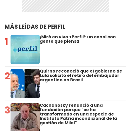
MÁS LEÍDAS DE PERFIL
¡Mirá en vivo +Perfil!: un canal con
1
gente que piensa
Quirno reconoció que el gobierno de
2
Lula solicitó el retiro del embajador
argentino en Brasil
Cachanosky renunció a una
3
fundación porque "se ha
transformado en una especie de
Instituto Patria incondicional de la
gestión de Milei"