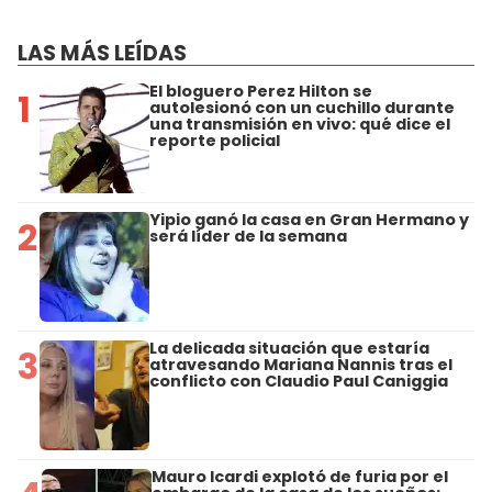
LAS MÁS LEÍDAS
El bloguero Perez Hilton se
1
autolesionó con un cuchillo durante
una transmisión en vivo: qué dice el
reporte policial
Yipio ganó la casa en Gran Hermano y
2
será líder de la semana
La delicada situación que estaría
3
atravesando Mariana Nannis tras el
conflicto con Claudio Paul Caniggia
Mauro Icardi explotó de furia por el