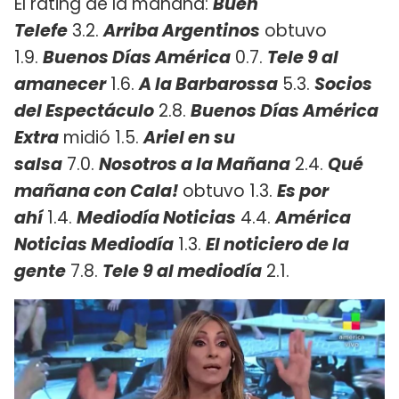
El rating de la mañana:
Buen
Telefe
3.2.
Arriba Argentinos
obtuvo
1.9.
Buenos Días América
0.7.
Tele 9 al
amanecer
1.6.
A la Barbarossa
5.3.
Socios
del Espectáculo
2.8.
Buenos Días América
Extra
midió 1.5.
Ariel en su
salsa
7.0.
Nosotros a la Mañana
2.4.
Qué
mañana con Cala!
obtuvo 1.3.
Es por
ahí
1.4.
Mediodía Noticias
4.4.
América
Noticias Mediodía
1.3.
El noticiero de la
gente
7.8.
Tele 9 al mediodía
2.1.