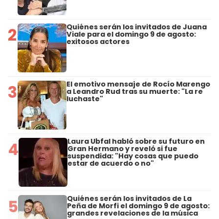
Quiénes serán los invitados de Juana
2
Viale para el domingo 9 de agosto:
exitosos actores
El emotivo mensaje de Rocío Marengo
3
a Leandro Rud tras su muerte: "La re
luchaste"
Laura Ubfal habló sobre su futuro en
4
Gran Hermano y reveló si fue
suspendida: "Hay cosas que puedo
estar de acuerdo o no"
Quiénes serán los invitados de La
5
Peña de Morfi el domingo 9 de agosto:
grandes revelaciones de la música