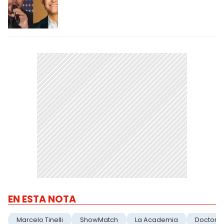
EN ESTA NOTA
Marcelo Tinelli
ShowMatch
La Academia
Doctor M