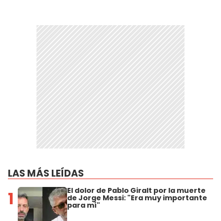
LAS MÁS LEÍDAS
El dolor de Pablo Giralt por la muerte
1
de Jorge Messi: "Era muy importante
para mí"