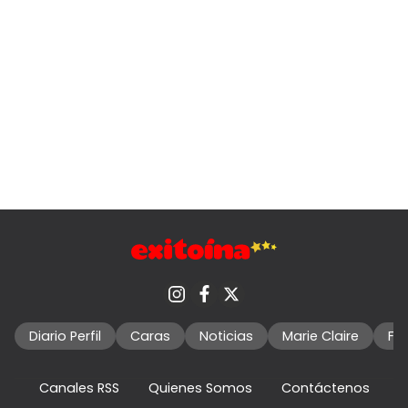
Diario Perfil
Caras
Noticias
Marie Claire
Fo
Canales RSS
Quienes Somos
Contáctenos