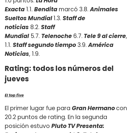
1.0 puntos.
La Hora
Exacta
1.1.
Bendita
marcó 3.8.
Animales
Sueltos Mundial
1.3.
Staff de
noticias
8.2.
Staff
Mundial
5.7.
Telenoche
6.7.
Tele 9 al cierre
,
1.1.
Staff segundo tiempo
3.9.
América
Noticias
, 1.9.
Rating: todos los números del
jueves
El top five
El primer lugar fue para
Gran Hermano
con
20.2 puntos de rating. En la segunda
posición estuvo
Pluto TV Presenta: