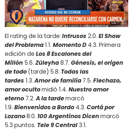
El rating de la tarde:
Intrusos
2.0.
El Show
del Problema
1.1.
Momento D
4.3. Primera
edición de
Los 8 Escalones del
Millón
5.6.
Züleyha
8.7.
Génesis, el origen
de todo
(tarde)
5.8.
Todas las
tardes
1.3.
Amor de familia
7.5.
Flechazo,
amor oculto
midió 1.4.
Nuestro amor
eterno
7.2.
A la tarde
marcó
1.9.
Bienvenidos a Bordo
4.3.
Cortá por
Lozano
8.0.
100 Argentinos Dicen
marcó
5.3 puntos.
Tele 9 Central
3.1.