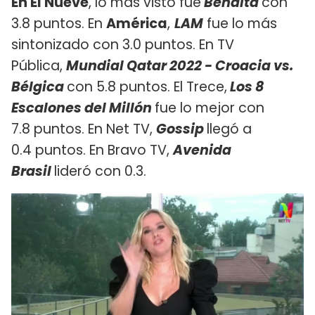
En El Nueve
, lo más visto fue
Bendita
con
3.8 puntos. En
América
,
LAM
fue lo más
sintonizado con 3.0 puntos. En TV
Pública,
Mundial Qatar 2022 - Croacia vs.
Bélgica
con 5.8 puntos. El Trece,
Los 8
Escalones del Millón
fue lo mejor con
7.8 puntos. En Net TV,
Gossip
llegó a
0.4 puntos. En Bravo TV,
Avenida
Brasil
lideró con 0.3.