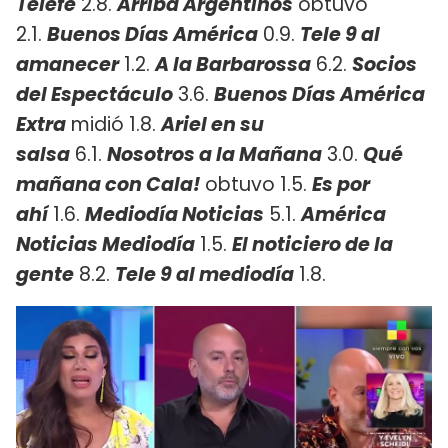
Telefe
2.8.
Arriba Argentinos
obtuvo
2.1.
Buenos Días América
0.9.
Tele 9 al
amanecer
1.2.
A la Barbarossa
6.2.
Socios
del Espectáculo
3.6.
Buenos Días América
Extra
midió 1.8.
Ariel en su
salsa
6.1.
Nosotros a la Mañana
3.0.
Qué
mañana con Cala!
obtuvo 1.5.
Es por
ahí
1.6.
Mediodía Noticias
5.1.
América
Noticias Mediodía
1.5.
El noticiero de la
gente
8.2.
Tele 9 al mediodía
1.8.