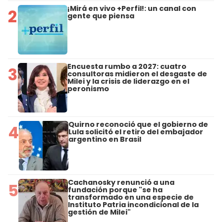
¡Mirá en vivo +Perfil!: un canal con
2
gente que piensa
Encuesta rumbo a 2027: cuatro
3
consultoras midieron el desgaste de
Milei y la crisis de liderazgo en el
peronismo
Quirno reconoció que el gobierno de
4
Lula solicitó el retiro del embajador
argentino en Brasil
Cachanosky renunció a una
5
fundación porque "se ha
transformado en una especie de
Instituto Patria incondicional de la
gestión de Milei"