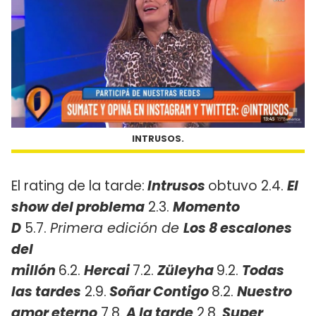
INTRUSOS.
El rating de la tarde:
Intrusos
obtuvo 2.4.
El
show del problema
2.3.
Momento
D
5.7.
Primera edición de
Los 8 escalones
del
millón
6.2.
Hercai
7.2.
Züleyha
9.2.
Todas
las tardes
2.9.
Soñar Contigo
8.2.
Nuestro
amor eterno
7.8.
A la tarde
2.8.
Super