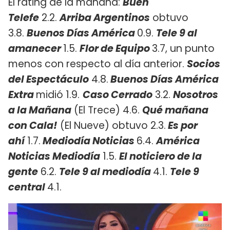
El rating de la mañana:
Buen
Telefe
2.2.
Arriba Argentinos
obtuvo
3.8.
Buenos Días América
0.9.
Tele 9 al
amanecer
1.5.
Flor de Equipo
3.7, un punto
menos con respecto al día anterior.
Socios
del Espectáculo
4.8.
Buenos Días América
Extra
midió 1.9.
Caso Cerrado
3.2.
Nosotros
a la Mañana
(El Trece) 4.6.
Qué mañana
con Cala!
(El Nueve) obtuvo 2.3.
Es por
ahí
1.7.
Mediodía Noticias
6.4.
América
Noticias Mediodía
1.5.
El noticiero de la
gente
6.2.
Tele 9 al mediodía
4.1.
Tele 9
central
4.1.