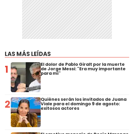
LAS MÁS LEÍDAS
El dolor de Pablo Giralt por la muerte
1
de Jorge Messi: "Era muy importante
para mí"
Quiénes serán los invitados de Juana
2
Viale para el domingo 9 de agosto:
exitosos actores