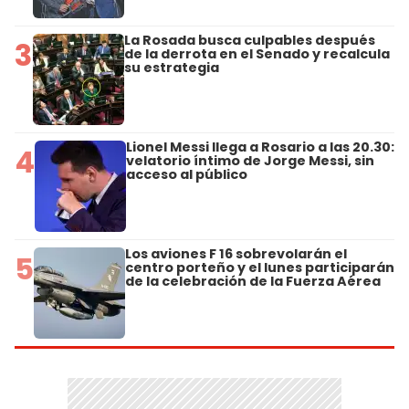
La Rosada busca culpables después
3
de la derrota en el Senado y recalcula
su estrategia
Lionel Messi llega a Rosario a las 20.30:
4
velatorio íntimo de Jorge Messi, sin
acceso al público
Los aviones F 16 sobrevolarán el
5
centro porteño y el lunes participarán
de la celebración de la Fuerza Aérea