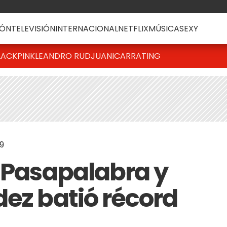
ÓN
TELEVISIÓN
INTERNACIONAL
NETFLIX
MÚSICA
SEXY
LACKPINK
LEANDRO RUD
JUANICAR
RATING
9
ó Pasapalabra y
dez batió récord