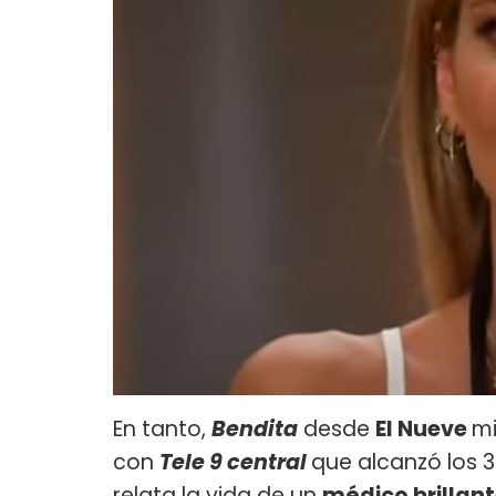
En tanto,
Bendita
desde
El Nueve
mi
con
Tele 9 central
que alcanzó los 3
relata la vida de un
médico brillant