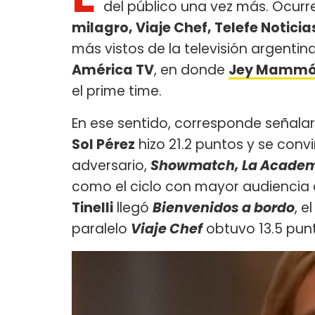
del público una vez más. Ocur
milagro, Viaje Chef, Telefe Noticia
más vistos de la televisión argentin
América TV
, en donde
Jey Mamm
el prime time.
En ese sentido, corresponde señalar q
Sol Pérez
hizo 21.2 puntos y se convi
adversario,
Showmatch, La Academ
como el ciclo con mayor audiencia 
Tinelli
llegó
Bienvenidos a bordo
, e
paralelo
Viaje Chef
obtuvo 13.5 pun