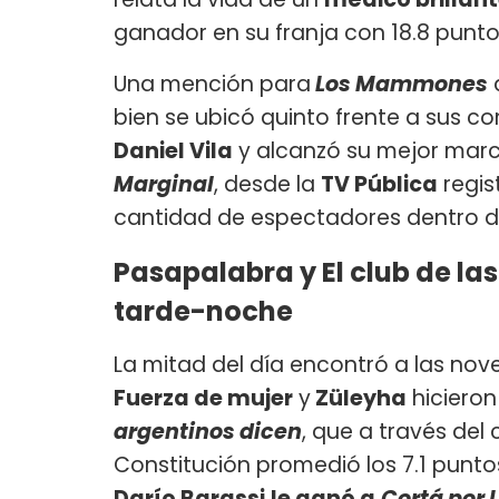
ganador en su franja con 18.8 punto
Una mención para
Los Mammones
q
bien se ubicó quinto frente a sus co
Daniel Vila
y alcanzó su mejor marca
Marginal
, desde la
TV Pública
regis
cantidad de espectadores dentro de
Pasapalabra y El club de las
tarde-noche
La mitad del día encontró a las nove
Fuerza de mujer
y
Züleyha
hicieron
argentinos dicen
, que a través del
Constitución promedió los 7.1 punto
Darío Barassi
le ganó a
Cortá por 