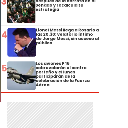
3
después de la derrota en el
Senado y recalcula su
estrategia
Lionel Messi llega a Rosario a
4
las 20.30: velatorio íntimo
de Jorge Messi, sin acceso al
público
Los aviones F 16
5
sobrevolarán el centro
porteño y el lunes
participarán de la
celebración de la Fuerza
Aérea