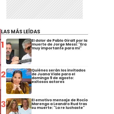
LAS MÁS LEÍDAS
El dolor de Pablo Giralt por la
1
muerte de Jorge Messi: "Era
muy importante para mí"
Quiénes serán los invitados
2
de Juana Viale para el
domingo 9 de agosto:
exitosos actores
El emotivo mensaje de Rocío
3
Marengo a Leandro Rud tras
su muerte: "La re luchaste"