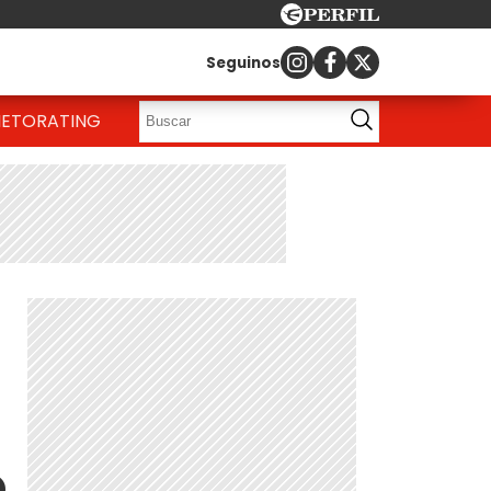
Seguinos
IETO
RATING
ó