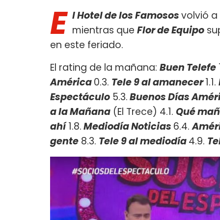
E
l Hotel de los Famosos
volvió a
mientras que
Flor de Equipo
su
en este feriado.
El rating de la mañana:
Buen Telefe
América
0.3.
Tele 9 al amanecer
1.1.
Espectáculo
5.3.
Buenos Días Améri
a la Mañana
(El Trece) 4.1.
Qué mañ
ahí
1.8.
Mediodía Noticias
6.4.
Améri
gente
8.3.
Tele 9 al mediodía
4.9.
Te