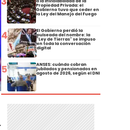
3
a la Inviolabilidad de la
Propiedad Privada: el
Gobierno tuvo que ceder en
la Ley del Manejo del Fuego
El Gobierno perdió la
4
pulseada del nombre: la
"Ley de Tierras" se impuso
en toda la conversación
digital
ANSES: cuándo cobran
5
jubilados y pensionados en
agosto de 2026, según el DNI
r