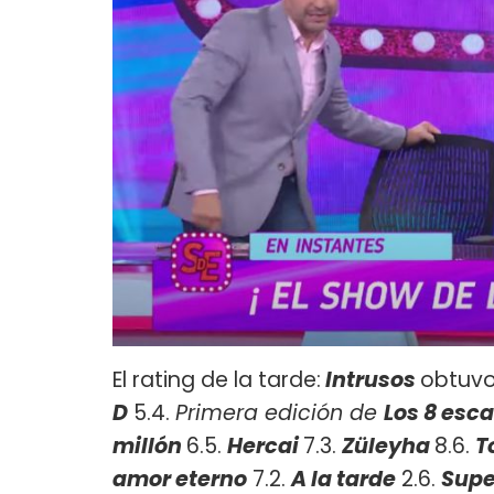
El rating de la tarde:
Intrusos
obtuvo
D
5.4.
Primera edición de
Los 8 esca
millón
6.5.
Hercai
7.3.
Züleyha
8.6.
T
amor eterno
7.2.
A la tarde
2.6.
Supe