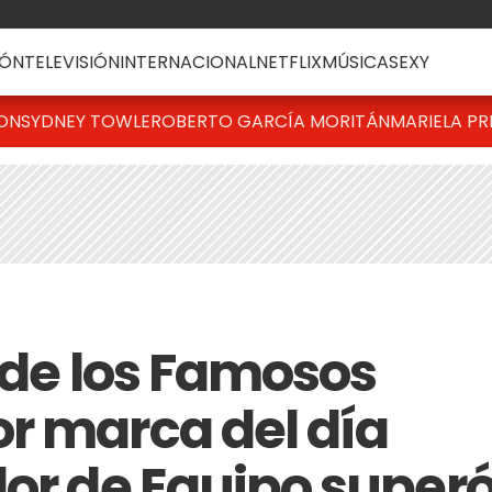
ÓN
TELEVISIÓN
INTERNACIONAL
NETFLIX
MÚSICA
SEXY
TON
SYDNEY TOWLE
ROBERTO GARCÍA MORITÁN
MARIELA PR
l de los Famosos
r marca del día
lor de Equipo super