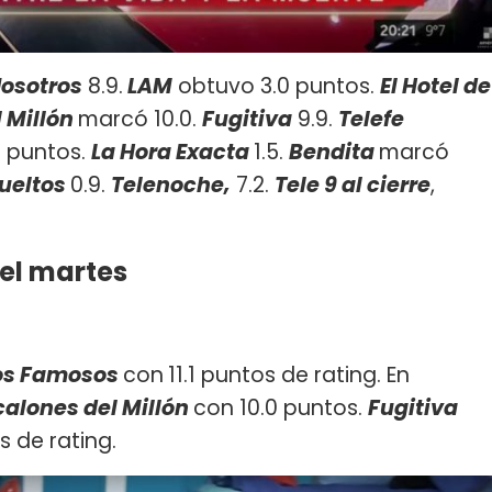
Nosotros
8.9.
LAM
obtuvo 3.0 puntos.
El Hotel de
l Millón
marcó 10.0.
Fugitiva
9.9.
Telefe
4 puntos. ​
La Hora Exacta
1.5.
Bendita
marcó
ueltos
0.9.
Telenoche,
7.2.
Tele 9 al cierre
,
del martes
 los Famosos
con
11.1 puntos de rating. En
calones del Millón
con 10.0 puntos.
Fugitiva
s de rating.