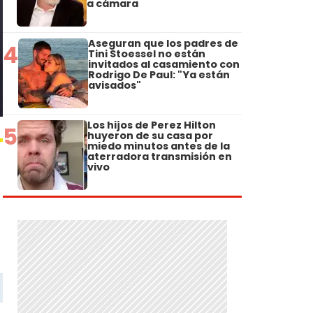
a cámara
Aseguran que los padres de
4
Tini Stoessel no están
invitados al casamiento con
Rodrigo De Paul: "Ya están
avisados"
Los hijos de Perez Hilton
5
huyeron de su casa por
miedo minutos antes de la
aterradora transmisión en
vivo