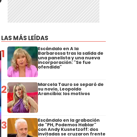
LAS MÁS LEÍDAS
Escándalo en A la
1
Barbarossa tras la salida de
una panelista y una nueva
incorporación: "Se fue
ofendida"
Marcela Tauro se separó de
2
su novio, Leopoldo
Arancibia: los motivos
Escándalo en la grabación
3
de "PH, Podemos Hablar"
con Andy Kusnetzoff: dos
invitadas se cruzaron frente