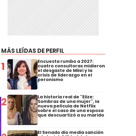
MÁS LEÍDAS DE PERFIL
Encuesta rumbo a 2027:
1
cuatro consultoras midieron
el desgaste de Milei y la
crisis de liderazgo en el
peronismo
La historia real de "Elize:
2
Sombras de una mujer", la
nueva película de Netflix
sobre el caso de una esposa
que descuartizó a su marido
El Senado dio media sanción