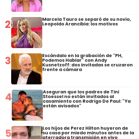
Marcela Tauro se separó de su novio,
2
Leopoldo Arancibia: los motivos
Escándalo en la grabación de "PH,
3
Podemos Hablar" con Andy
Kusnetzoff: dos invitadas se cruzaron
frente a cámara
Aseguran que los padres de Tini
4
Stoessel no están invitados al
casamiento con Rodrigo De Paul: "Ya
están avisados"
Los hijos de Perez Hilton huyeron de
5
su casa por miedo minutos antes de la
aterradora transmisión en vivo