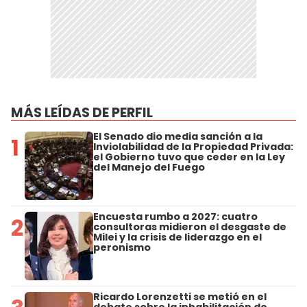
MÁS LEÍDAS DE PERFIL
El Senado dio media sanción a la
1
Inviolabilidad de la Propiedad Privada:
el Gobierno tuvo que ceder en la Ley
del Manejo del Fuego
Encuesta rumbo a 2027: cuatro
2
consultoras midieron el desgaste de
Milei y la crisis de liderazgo en el
peronismo
Ricardo Lorenzetti se metió en el
debate sobre la inhabilitación de