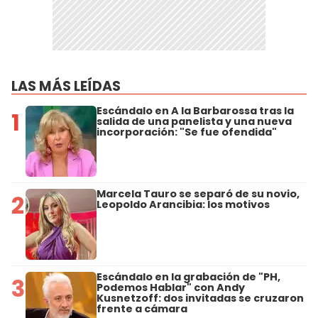
LAS MÁS LEÍDAS
Escándalo en A la Barbarossa tras la
1
salida de una panelista y una nueva
incorporación: "Se fue ofendida"
Marcela Tauro se separó de su novio,
2
Leopoldo Arancibia: los motivos
Escándalo en la grabación de "PH,
3
Podemos Hablar" con Andy
Kusnetzoff: dos invitadas se cruzaron
frente a cámara