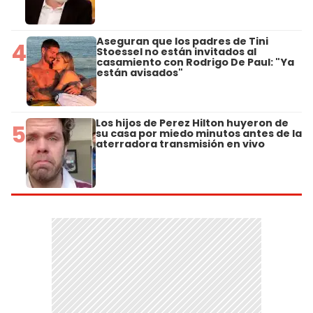
Aseguran que los padres de Tini
4
Stoessel no están invitados al
casamiento con Rodrigo De Paul: "Ya
están avisados"
Los hijos de Perez Hilton huyeron de
5
su casa por miedo minutos antes de la
aterradora transmisión en vivo