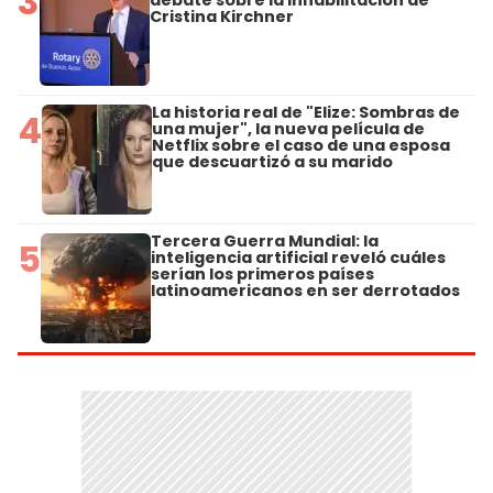
3
Cristina Kirchner
La historia real de "Elize: Sombras de
4
una mujer", la nueva película de
Netflix sobre el caso de una esposa
que descuartizó a su marido
Tercera Guerra Mundial: la
5
inteligencia artificial reveló cuáles
serían los primeros países
latinoamericanos en ser derrotados