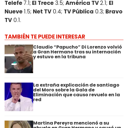
Telefe
7.1;
El Trece
3.5;
América TV
2.1;
El
Nueve
1.5;
Net TV
0.4;
TV Pública
0.3;
Bravo
TV
0.1.
TAMBIÉN TE PUEDE INTERESAR
Claudio “Papucho” Di Lorenzo volvió
a Gran Hermano tras su internación
y estuvo en la tribuna
La extraña explicación de santiago
del Moro sobre la Gala de
Eliminación que causo revuelo en la
red
Martina Pereyra mencionó a su
abuela en Gran Hermano y causó un