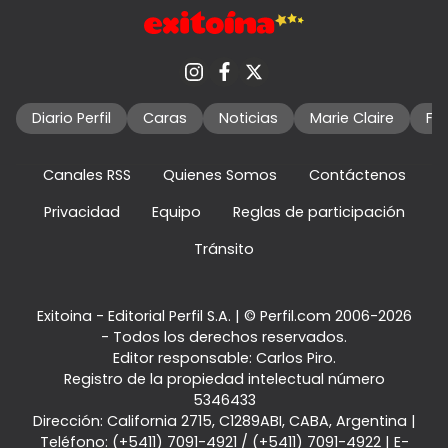
Diario Perfil
Caras
Noticias
Marie Claire
Fo
Canales RSS
Quienes Somos
Contáctenos
Privacidad
Equipo
Reglas de participación
Tránsito
Exitoina - Editorial Perfil S.A.
| © Perfil.com 2006-2026
- Todos los derechos reservados.
Editor responsable: Carlos Piro.
Registro de la propiedad intelectual número
5346433
Dirección:
California 2715
,
C1289ABI
,
CABA, Argentina
|
Teléfono:
(+5411) 7091-4921
/
(+5411) 7091-4922
| E-