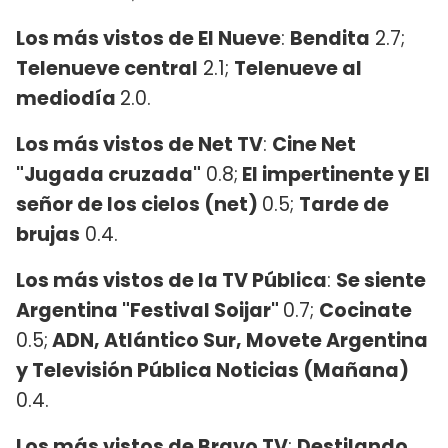
Los más vistos de El Nueve
:
Bendita
2.7;
Telenueve central
2.1;
Telenueve al
mediodía
2.0.
Los más vistos de Net TV
:
Cine Net
"Jugada cruzada"
0.8;
El impertinente y El
señor de los cielos (net)
0.5;
Tarde de
brujas
0.4.
Los más vistos de la TV Pública
:
Se siente
Argentina "Festival Soijar"
0.7;
Cocinate
0.5;
ADN, Atlántico Sur, Movete Argentina
y Televisión Pública Noticias (Mañana)
0.4.
Los más vistos de Bravo TV
:
Destilando