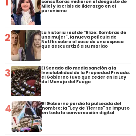
1
consultoras midieron el desgaste de
Milei y la crisis de liderazgo en el
peronismo
La historia real de "Elize: Sombras de
2
una mujer", la nueva película de
Netflix sobre el caso de una esposa
que descuartizó a su marido
El Senado dio media sanción a la
3
Inviolabilidad de la Propiedad Privada:
el Gobierno tuvo que ceder en la Ley
del Manejo del Fuego
El Gobierno perdió la pulseada del
4
nombre: la "Ley de Tierras" se impuso
en toda la conversación digital