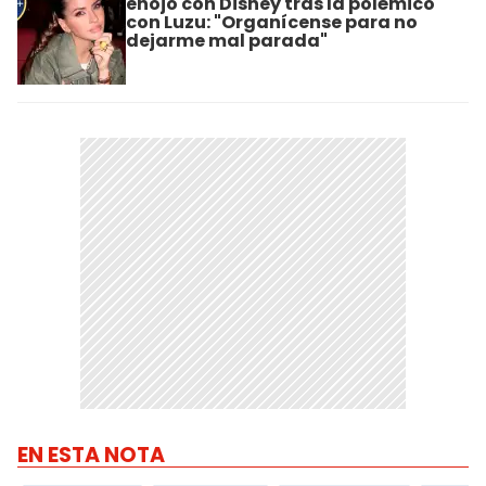
enojó con Disney tras la polémico
con Luzu: "Organícense para no
dejarme mal parada"
EN ESTA NOTA