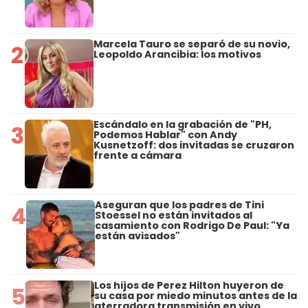
Marcela Tauro se separó de su novio,
2
Leopoldo Arancibia: los motivos
Escándalo en la grabación de "PH,
3
Podemos Hablar" con Andy
Kusnetzoff: dos invitadas se cruzaron
frente a cámara
Aseguran que los padres de Tini
4
Stoessel no están invitados al
casamiento con Rodrigo De Paul: "Ya
están avisados"
Los hijos de Perez Hilton huyeron de
5
su casa por miedo minutos antes de la
aterradora transmisión en vivo