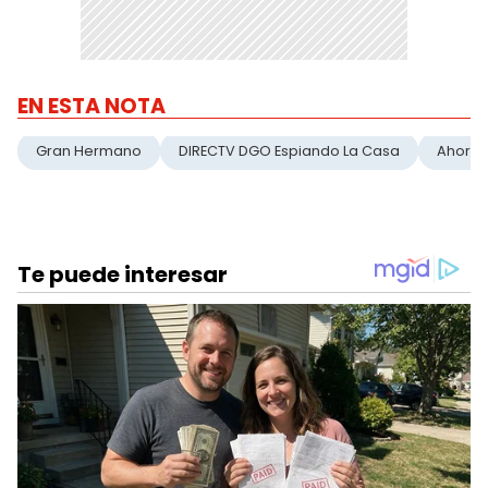
EN ESTA NOTA
Gran Hermano
DIRECTV DGO Espiando La Casa
Ahora 