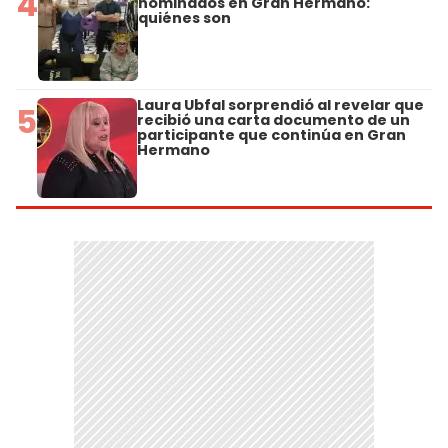
4
nominados en Gran Hermano:
quiénes son
Laura Ubfal sorprendió al revelar que
5
recibió una carta documento de un
participante que continúa en Gran
Hermano