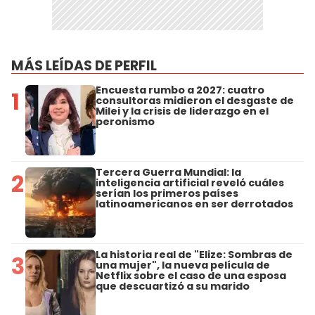
MÁS LEÍDAS DE PERFIL
Encuesta rumbo a 2027: cuatro
1
consultoras midieron el desgaste de
Milei y la crisis de liderazgo en el
peronismo
Tercera Guerra Mundial: la
2
inteligencia artificial reveló cuáles
serían los primeros países
latinoamericanos en ser derrotados
La historia real de "Elize: Sombras de
3
una mujer", la nueva película de
Netflix sobre el caso de una esposa
que descuartizó a su marido