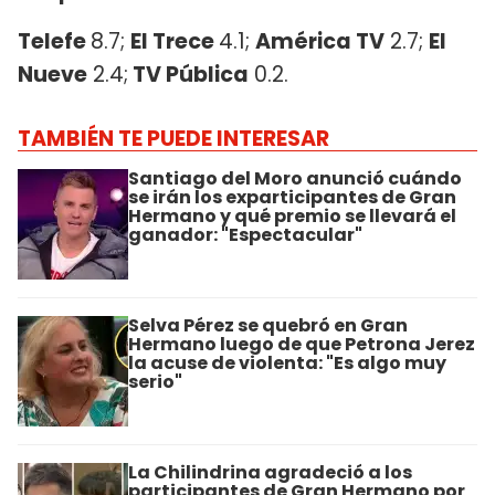
Telefe
8.7;
El Trece
4.1;
América TV
2.7;
El
Nueve
2.4;
TV Pública
0.2.
TAMBIÉN TE PUEDE INTERESAR
Santiago del Moro anunció cuándo
se irán los exparticipantes de Gran
Hermano y qué premio se llevará el
ganador: "Espectacular"
Selva Pérez se quebró en Gran
Hermano luego de que Petrona Jerez
la acuse de violenta: "Es algo muy
serio"
La Chilindrina agradeció a los
participantes de Gran Hermano por