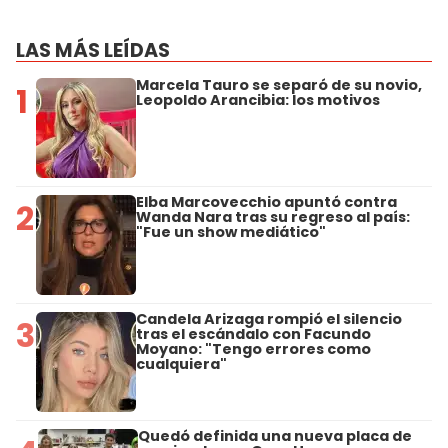
LAS MÁS LEÍDAS
Marcela Tauro se separó de su novio,
1
Leopoldo Arancibia: los motivos
Elba Marcovecchio apuntó contra
2
Wanda Nara tras su regreso al país:
"Fue un show mediático"
Candela Arizaga rompió el silencio
3
tras el escándalo con Facundo
Moyano: "Tengo errores como
cualquiera"
Quedó definida una nueva placa de