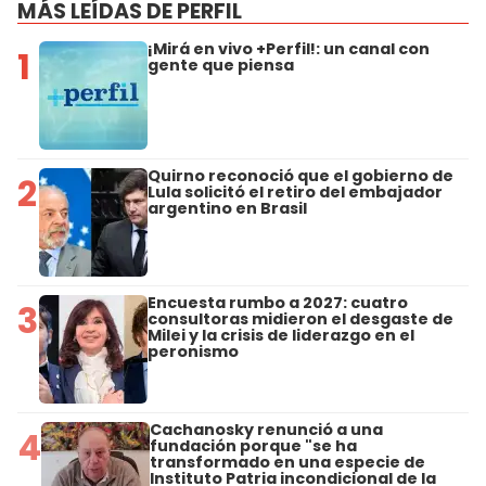
MÁS LEÍDAS DE PERFIL
¡Mirá en vivo +Perfil!: un canal con
1
gente que piensa
Quirno reconoció que el gobierno de
2
Lula solicitó el retiro del embajador
argentino en Brasil
Encuesta rumbo a 2027: cuatro
3
consultoras midieron el desgaste de
Milei y la crisis de liderazgo en el
peronismo
Cachanosky renunció a una
4
fundación porque "se ha
transformado en una especie de
Instituto Patria incondicional de la