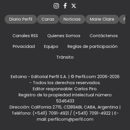
Diario Perfil
Caras
Noticias
Marie Claire
Fo
Canales RSS
Quienes Somos
Contáctenos
Privacidad
Equipo
Reglas de participación
Tránsito
Exitoina - Editorial Perfil S.A.
| © Perfil.com 2006-2026
- Todos los derechos reservados.
Editor responsable: Carlos Piro.
Registro de la propiedad intelectual número
5346433
Dirección:
California 2715
,
C1289ABI
,
CABA, Argentina
|
Teléfono:
(+5411) 7091-4921
/
(+5411) 7091-4922
| E-
mail:
perfilcom@perfil.com